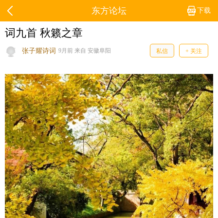
东方论坛
下载
词九首 秋籁之章
张子耀诗词
9月前 来自 安徽阜阳
私信
+ 关注