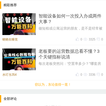
时序，金裳褪尽何哀？叩幽阶，自啸吟、不羡蓬莱。
精彩推荐
犹抱清商，欲留斜照，笑别荒垓。
智能设备如何一次投入办成两件
休言岁痕刻骨，且看琼屑萦怀。纵使委尘成土，还润
大事？
根荄。待得东君度暖，新碧重染天涯。更细雨、漫理
做短租或公寓运营的朋友，是不是经常被
柔柯，仍展云涯。
各种智能设备搞得焦头烂额？门锁、水电
表、摄像头各自为政，管理起来
晓晓在睡觉
0
3325
0
二
老板要的运营数据总看不懂？3
巫山一段云·霜
个关键指标说清
张子耀
每次老板突然问：‘空置率多少？’‘哪套房
寒锁千峰白，霞开万壑明。
回报最高？’你是不是只能手忙脚乱翻表
格、算半天还对不上数？其
西风昨夜转新晴。素色满山城。
水叮当354
0
3336
0
叶尽鸦声瘦，霜浓月影清。
窃以为，东论值得一逛！
朝来疑是玉沙凝。天地一冰晶。
全部评论
三