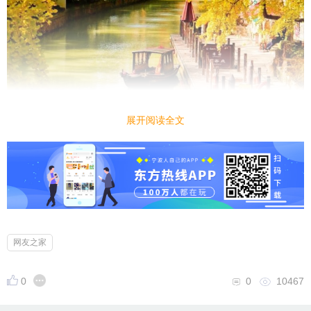
展开阅读全文
网友之家
一
驻马听·黄叶飞舞
0
0
10467
张子耀
露染云裁，漫摇处、翩跹弄影苍苔。翻飞蝶魄，沉浮