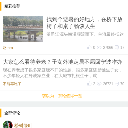
精彩推荐
找到个避暑的好地方，在桥下放
椅子和桌子畅谈人生
沿甬江源头晦溪顺流而下。主流最终抵达
的是‌亭下湖水库。亭下湖‌，是全国首批国
家水利风景区。由于“晦溪
赵mm
0
27066
17
大家怎么看待养老？子女外地定居不愿回宁波咋办
现在养老成了很多家庭绕不开的难题。很多家庭还是独生子女，
不少年轻人在外成家立业，在大城市扎根生子，就
不能再吃了
2
26721
70
窃以为，东论值得一逛！
全部评论
松树绿叶