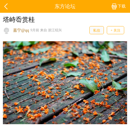
东方论坛
下载
塔峙岙赏桂
嘉宁@qq
9月前 来自 浙江绍兴
私信
+ 关注