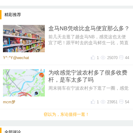
精彩推荐
盒马NB凭啥比盒马便宜那么多？
前几天去逛了趟盒马NB，感觉这也太便
宜了吧！跟平时去的盒马鲜生一比，简直
像两家店。同一个牌子，差价怎么
Y^.^Y@wechat
1
25070
44
为啥感觉宁波农村多了很多收费
杆，是车太多了吗
周末骑车在宁波农村乡下逛了一圈，感觉
比起之前，宁波农村的收费杆越来越多
了，感觉几乎每个村头都有收费杆
mcm梦
1
23951
54
窃以为，东论值得一逛！
全部评论