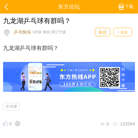
东方论坛
下载
九龙湖乒乓球有群吗？
乒乓快乐
9月前 来自 浙江宁波
私信
+ 关注
九龙湖乒乓球有群吗？
乒乓球
0
0
132584