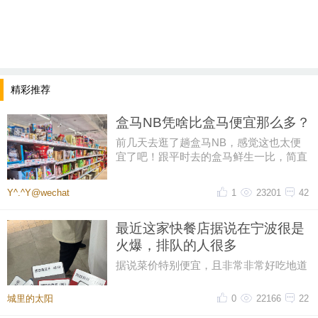
精彩推荐
盒马NB凭啥比盒马便宜那么多？
前几天去逛了趟盒马NB，感觉这也太便
宜了吧！跟平时去的盒马鲜生一比，简直
像两家店。同一个牌子，差价怎么
Y^.^Y@wechat
1
23201
42
最近这家快餐店据说在宁波很是
火爆，排队的人很多
据说菜价特别便宜，且非常非常好吃地道
排队的人，很多很多。。。。大热天
城里的太阳
0
22166
22