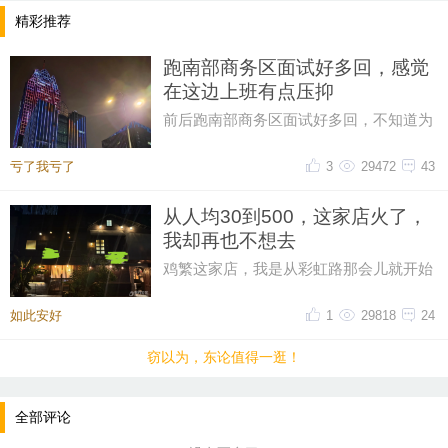
精彩推荐
跑南部商务区面试好多回，感觉
在这边上班有点压抑
前后跑南部商务区面试好多回，不知道为
什么，一直对这片商务区提不起好感。成
片密集写字楼自带压抑感，上下
亏了我亏了
3
29472
43
从人均30到500，这家店火了，
我却再也不想去
鸡繁这家店，我是从彩虹路那会儿就开始
吃的，那时候觉得它特别有个性。网上骂
声再多，我也愿意去，那时候感
如此安好
1
29818
24
窃以为，东论值得一逛！
全部评论