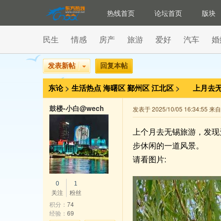
热线首页
论坛首页
版块
民生
情感
房产
旅游
爱好
汽车
婚
发表新帖
回复本帖
东论
>
生活热点
海曙区
鄞州区
江北区
>
上月去
鼓楼-小白@wechat
发表于 2025/10/05 16:34:55 来
上个月去无锡旅游，发现
步休闲的一道风景。
请看图片:
0
1
关注
粉丝
积分：
74
经验：
69