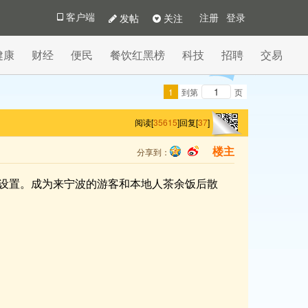
发帖
关注
客户端
注册
登录
健康
财经
便民
餐饮红黑榜
科技
招聘
交易
1
到第
页
阅读[
35615
]
回复[
37
]
分享到：
楼主
qq
sina
设置。成为来宁波的游客和本地人茶余饭后散