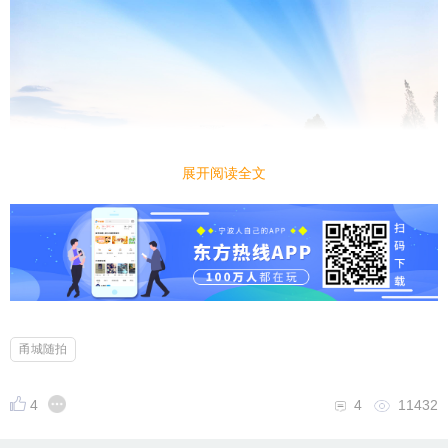
展开阅读全文
甬城随拍
4
4
11432