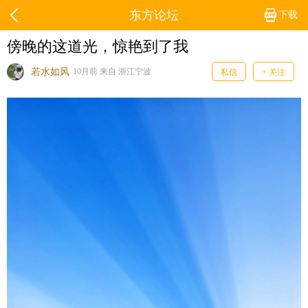
东方论坛
下载
傍晚的这道光，惊艳到了我
若水如风
10月前 来自 浙江宁波
私信
+ 关注