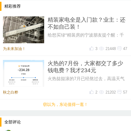
精彩推荐
精装家电全是入门款？业主：还
不如自己装！
给想买绿*精装房的宁波朋友提个醒：千
万别对自带的家电抱幻想！全屋配的都是
各品牌最入门的款，就拿洗碗机
为未来加油！
3
21448
47
火热的7月份，大家都交了多少
钱电费？我才234元
火热挞挞滚的7月已经熬过去，高温天气
只能靠空调救命，本以为这个月电费可能
超300，昨天一看帐单才234元。
秋之白桦
2
21202
57
窃以为，东论值得一逛！
全部评论