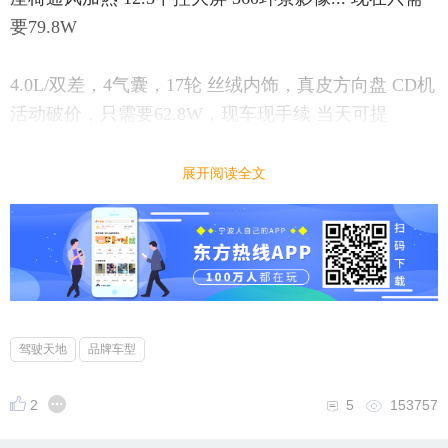
要79.8W
4.0L/双差，4气囊，17轮 丝绒内饰，真皮方向盘 CD机
活动破价，只需要62.8W，现车现手续 当天可提
奔驰 路虎 大宝马等 各种进口车型都可提
展开阅读全文
⏰ 限时福利，错过再等一年！
活动时间：9 月 28日 - 10 月 8 日
线下展厅：宁波市鄞州区鄞县大道1127号【左佑进口
车】
🌟 这个双节，别让距离隔阻团圆！
驾驶天地
品牌车型
用一辆好车，载着家人奔赴山海，带着心意回家过
节。现在预约看车，开启你的秋日团圆之旅 —— 让车
2
5
153757
轮滚滚，驶向更美的相聚时刻！