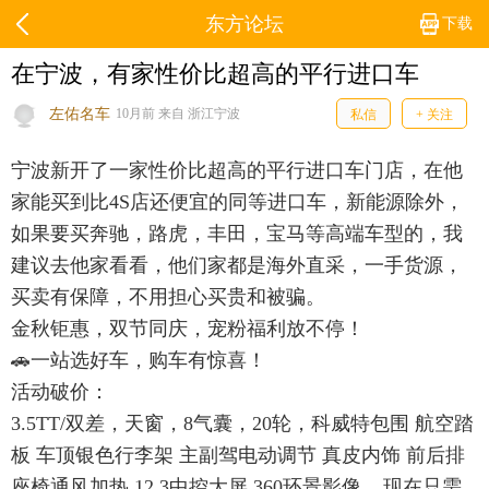
东方论坛
下载
在宁波，有家性价比超高的平行进口车
左佑名车
10月前 来自 浙江宁波
私信
+ 关注
宁波新开了一家性价比超高的平行进口车门店，在他
家能买到比4S店还便宜的同等进口车，新能源除外，
如果要买奔驰，路虎，丰田，宝马等高端车型的，我
建议去他家看看，他们家都是海外直采，一手货源，
买卖有保障，不用担心买贵和被骗。
金秋钜惠，双节同庆，宠粉福利放不停！
🚗一站选好车，购车有惊喜！
活动破价：
3.5TT/双差，天窗，8气囊，20轮，科威特包围 航空踏
板 车顶银色行李架 主副驾电动调节 真皮内饰 前后排
座椅通风加热 12.3中控大屏 360环景影像... 现在只需