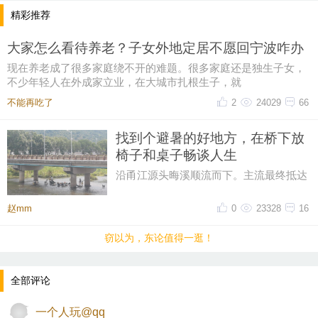
精彩推荐
大家怎么看待养老？子女外地定居不愿回宁波咋办
现在养老成了很多家庭绕不开的难题。很多家庭还是独生子女，
不少年轻人在外成家立业，在大城市扎根生子，就
不能再吃了
2
24029
66
找到个避暑的好地方，在桥下放
椅子和桌子畅谈人生
沿甬江源头晦溪顺流而下。主流最终抵达
的是‌亭下湖水库。亭下湖‌，是全国首批国
家水利风景区。由于“晦溪
赵mm
0
23328
16
窃以为，东论值得一逛！
全部评论
一个人玩@qq