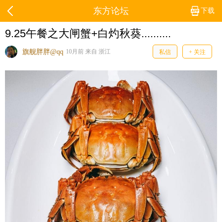
东方论坛
下载
9.25午餐之大闸蟹+白灼秋葵..........
旗舰胖胖@qq
10月前 来自 浙江
私信
+ 关注