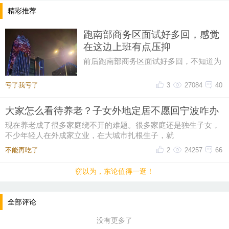
精彩推荐
跑南部商务区面试好多回，感觉
在这边上班有点压抑
前后跑南部商务区面试好多回，不知道为
什么，一直对这片商务区提不起好感。成
片密集写字楼自带压抑感，上下
亏了我亏了
3
27084
40
大家怎么看待养老？子女外地定居不愿回宁波咋办
现在养老成了很多家庭绕不开的难题。很多家庭还是独生子女，
不少年轻人在外成家立业，在大城市扎根生子，就
不能再吃了
2
24257
66
窃以为，东论值得一逛！
全部评论
没有更多了