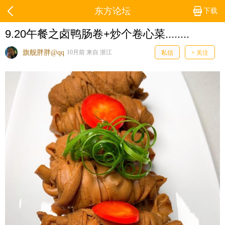
东方论坛
下载
9.20午餐之卤鸭肠卷+炒个卷心菜........
旗舰胖胖@qq
10月前 来自 浙江
私信
+ 关注