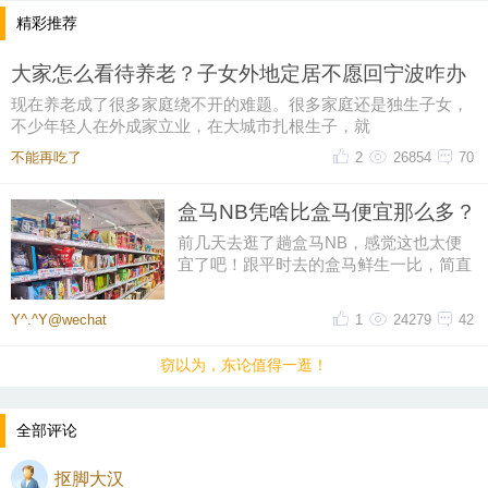
精彩推荐
大家怎么看待养老？子女外地定居不愿回宁波咋办
现在养老成了很多家庭绕不开的难题。很多家庭还是独生子女，
不少年轻人在外成家立业，在大城市扎根生子，就
不能再吃了
2
26854
70
盒马NB凭啥比盒马便宜那么多？
前几天去逛了趟盒马NB，感觉这也太便
宜了吧！跟平时去的盒马鲜生一比，简直
像两家店。同一个牌子，差价怎么
Y^.^Y@wechat
1
24279
42
窃以为，东论值得一逛！
全部评论
抠脚大汉