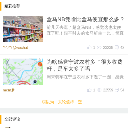
精彩推荐
盒马NB凭啥比盒马便宜那么多？
前几天去逛了趟盒马NB，感觉这也太便
宜了吧！跟平时去的盒马鲜生一比，简直
像两家店。同一个牌子，差价怎么
Y^.^Y@wechat
1
23238
42
为啥感觉宁波农村多了很多收费
杆，是车太多了吗
周末骑车在宁波农村乡下逛了一圈，感觉
比起之前，宁波农村的收费杆越来越多
了，感觉几乎每个村头都有收费杆
mcm梦
1
22559
54
窃以为，东论值得一逛！
全部评论