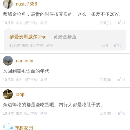
music7386
蓝鳍金枪鱼，最贵的时候按克卖的。这么一条差不多20W。
10月前 来自 浙江宁波
举报
回复
(1)
1
醉爱麦斯威尔@qq
： 黄鳍金枪鱼
10月前 来自 浙江宁波
举报
回复
0
martinshi
又回到茹毛饮血的年代
10月前 来自 浙江宁波
举报
回复
(0)
1
jiaojt
旁边等吃的都是些吃货吧。内行人都是吃肚子的。
10月前 来自 浙江宁波
举报
回复
(0)
0
理想家园