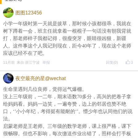
晚8点红包规则看这里
图图123456
↓↓↓
小学一年级时第一天就是拔草，那时候小孩都很乖，我就在
• 福利时间
树下蹲着一会，班主任就拿着一根棍子一句话没有朝我背就
每晚20:00准时开始！
（
红包领完截止
）
关注我，锁定
打，那老师样子我都记得，很瘦突牙，眼睛很凶狠，新疆
人。这件事这个人我记到现在，距今40年了，现在这个老师
红包帖分享此帖至朋友圈或好友，有机会获得更多红
应该已经不在了吧。
包。
11月前 来自 浙江宁波
举报
回复
(0)
3
夜空最亮的星@wechat
• 参与方式
生命里遇到几位良师，觉得运气爆棚。
一、评论主题内容即可领取红包！
没上三年级前，一二年，期末语数70多分，高兴的把卷子拿
二、分享主题帖，阅读数达到5个即可领取红包！
给妈妈看。妈妈一边笑，一遍夸赞，边上的邻居也赞不绝
口，‘’小小年纪，考得挺有能耐的‘’。懵少年也认同他们的说
（必须在手机客户端参与哦！请注意下方参与方式
↓↓
法。
↓
）
启蒙老师是王老师。三年级的数学老师，课上很严格，课下
很畅聊。但也不影响，每次缴送作业出错了，照样会打手板
方式一：iOS已经上线，请大家在苹果手机APP Store页