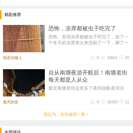
大，学生时代你有喜欢的老师吗？他们对你有什么影
响？
精彩推荐
恐怖，凉席都被虫子吃完了
恐怖。发现凉席都被虫子吃完了，放了一
个冬天的凉席拿出来洗刷了一下，晒了一
整天，结果睡了一个星期长了一
我是你礙人
0
18661
20
自从南塘夜游开航后！南塘老街
每天都是人从众
最近南塘老街这里多了夜间游船表演活
动，每天都有很多人来这边看表演，直接
带动了南塘老街整体的人流量，最
最亮的崽
4
18350
11
提示：回复之后就能看到红包，点击下方“开”即可领
窃以为，东论值得一逛！
取红包~
全部评论