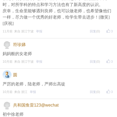
再次提醒
时，对所学科的特点和学习方法也有了新高度的认识。
庆幸，生命里能够遇到良师，也可以做老师，也希望像他们
（重要的事情说三遍）
一样，尽力做一个优秀的好老师，给学生带去进步！[微笑]
评论主题内容即可领取红包！
[庆祝]
11月前 来自 浙江宁波
举报
回复
(0)
3
评论主题内容即可领取红包！
评论主题内容即可领取红包！
符珍娣
期待每晚8点，与您不见不散！
妈妈般的女老师
10月前 来自 浙江宁波
举报
回复
(0)
3
圆
严厉的老师，陆老师，严师出高徒
10月前 来自 浙江
举报
回复
(0)
3
共和国鱼雷123@wechat
初中徐老师