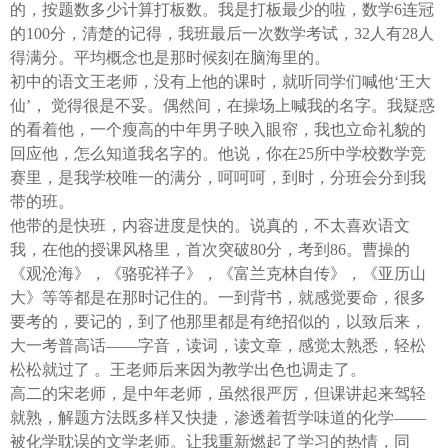
的，按题数多少计算打板数。我是打板最少的啦，数学6连冠
面搜索下载
的100分，清楚的记得，我班最后一次数学考试，32人有28人
得满分。平均概念也是那时候刻在脑海里的。
方式二 ：安卓系统已经上线，请大家在安卓应用市场
初中的语文王老师，没有上他的课时，就听同学们喊他‘王大
页面搜索下载
仙’， 觉得很是不妥。偶然间，在操场上喊我的名字。我疑惑
的看着他，一个瘦高的中年男子映入眼帘，我也立命礼貌的
回应他，怎么知道我名字的。他说，你在25所中学校数学竞
东方热线APP新版本功能具体可参见【
赛里，是我学校唯一的满分，呵呵呵，到时，分班会分到我
新版东方热线APP
带的班。
】指南，点击链接打开，
全新上线！这些新功能你了解吗？
他带的是快班，内容进度是快的。说真的，不太喜欢语文
我，在他的授课风格里，首次突破80分，考到86。曹操的
即可查看
https://bbs.cnool.net/10733168.html
《观沧海》，《骆驼祥子》，《富兰克林自传》，《亚历山
大》等等都是在那时记住的。一到背书，就感觉要命，很多
要考的，要记的，到了他那里都是有绝招似的，以致后来，
• 友情提醒
大一考普高话——字音，读词，读文章，感觉太熟悉，轻松
恶意灌水/答非所问，视为无效
松松就过了 。王老师后来因为教学出色也调走了。
高二的宋老师，是中年老师，虽然很严厉，但课讲起来驾轻
未在规定时间内回复，视为无效
就熟，解题方法既多样又快捷，渗透着哲学味道的化学——
被化学耽误的文学老师。让我重新燃起了学习的热情，同