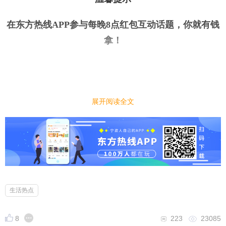
在东方热线APP参与每晚8点红包互动话题，你就有钱
拿
！
展开阅读全文
今日话题
｜
｜
今天是教师节，学生时代你有喜欢的老师吗？他们对
你有什么影响？
生活热点
小编先来：
又到了一年一度的教师节，很多老师对学生的影响很
8
223
23085