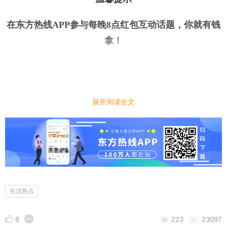
在东方热线APP参与每晚8点红包互动话题，你就有钱
拿
！
展开阅读全文
今日话题
｜
｜
今天是教师节，学生时代你有喜欢的老师吗？他们对
你有什么影响？
生活热点
小编先来：
又到了一年一度的教师节，很多老师对学生的影响很
8
223
23097