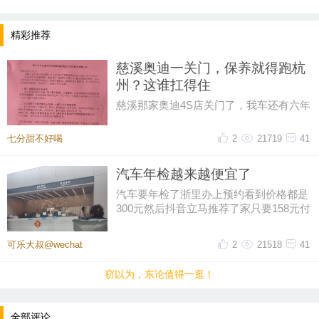
大，学生时代你有喜欢的老师吗？他们对你有什么影
响？
精彩推荐
慈溪奥迪一关门，保养就得跑杭
州？这谁扛得住
慈溪那家奥迪4S店关门了，我车还有六年
保养套餐没用完呢！打电话过去问，售后
说保养正常做，但得去杭州。我
七分甜不好喝
2
21719
41
汽车年检越来越便宜了
汽车要年检了浙里办上预约看到价格都是
300元然后抖音立马推荐了家只要158元付
好钱再扣掉优惠券只花了155元
可乐大叔@wechat
2
21518
41
提示：回复之后就能看到红包，点击下方“开”即可领
窃以为，东论值得一逛！
取红包~
全部评论