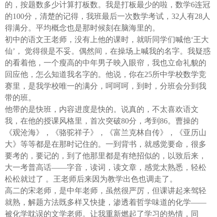
的，按题数多少计算打板数。我是打板最少的啦，数学6连冠
面搜索下载
的100分，清楚的记得，我班最后一次数学考试，32人有28人
得满分。平均概念也是那时候刻在脑海里的。
方式二 ：安卓系统已经上线，请大家在安卓应用市场
初中的语文王老师，没有上他的课时，就听同学们喊他‘王大
页面搜索下载
仙’， 觉得很是不妥。偶然间，在操场上喊我的名字。我疑惑
的看着他，一个瘦高的中年男子映入眼帘，我也立命礼貌的
回应他，怎么知道我名字的。他说，你在25所中学校数学竞
东方热线APP新版本功能具体可参见【
赛里，是我学校唯一的满分，呵呵呵，到时，分班会分到我
新版东方热线APP
带的班。
】指南，点击链接打开，
全新上线！这些新功能你了解吗？
他带的是快班，内容进度是快的。说真的，不太喜欢语文
我，在他的授课风格里，首次突破80分，考到86。曹操的
即可查看
https://bbs.cnool.net/10733168.html
《观沧海》，《骆驼祥子》，《富兰克林自传》，《亚历山
大》等等都是在那时记住的。一到背书，就感觉要命，很多
要考的，要记的，到了他那里都是有绝招似的，以致后来，
• 友情提醒
大一考普高话——字音，读词，读文章，感觉太熟悉，轻松
恶意灌水/答非所问，视为无效
松松就过了 。王老师后来因为教学出色也调走了。
高二的宋老师，是中年老师，虽然很严厉，但课讲起来驾轻
未在规定时间内回复，视为无效
就熟，解题方法既多样又快捷，渗透着哲学味道的化学——
被化学耽误的文学老师。让我重新燃起了学习的热情，同