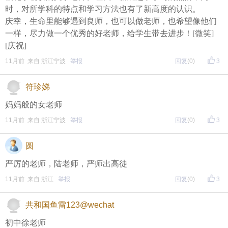
再次提醒
时，对所学科的特点和学习方法也有了新高度的认识。
庆幸，生命里能够遇到良师，也可以做老师，也希望像他们
（重要的事情说三遍）
一样，尽力做一个优秀的好老师，给学生带去进步！[微笑]
评论主题内容即可领取红包！
[庆祝]
11月前 来自 浙江宁波
举报
回复
(0)
3
评论主题内容即可领取红包！
评论主题内容即可领取红包！
符珍娣
期待每晚8点，与您不见不散！
妈妈般的女老师
11月前 来自 浙江宁波
举报
回复
(0)
3
圆
严厉的老师，陆老师，严师出高徒
11月前 来自 浙江
举报
回复
(0)
3
共和国鱼雷123@wechat
初中徐老师