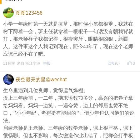
晚8点红包规则看这里
图图123456
↓↓↓
小学一年级时第一天就是拔草，那时候小孩都很乖，我就在
• 福利时间
树下蹲着一会，班主任就拿着一根棍子一句话没有朝我背就
每晚20:00准时开始！
（
红包领完截止
）
关注我，锁定
打，那老师样子我都记得，很瘦突牙，眼睛很凶狠，新疆
人。这件事这个人我记到现在，距今40年了，现在这个老师
红包帖分享此帖至朋友圈或好友，有机会获得更多红
应该已经不在了吧。
包。
11月前 来自 浙江宁波
举报
回复
(0)
3
夜空最亮的星@wechat
• 参与方式
生命里遇到几位良师，觉得运气爆棚。
一、评论主题内容即可领取红包！
没上三年级前，一二年，期末语数70多分，高兴的把卷子拿
二、分享主题帖，阅读数达到5个即可领取红包！
给妈妈看。妈妈一边笑，一遍夸赞，边上的邻居也赞不绝
口，‘’小小年纪，考得挺有能耐的‘’。懵少年也认同他们的说
（必须在手机客户端参与哦！请注意下方参与方式
↓↓
法。
↓
）
启蒙老师是王老师。三年级的数学老师，课上很严格，课下
很畅聊。但也不影响，每次缴送作业出错了，照样会打手板
方式一：iOS已经上线，请大家在苹果手机APP Store页