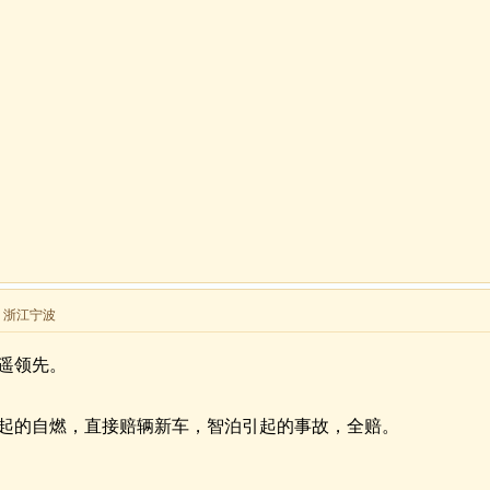
来自 浙江宁波
遥领先。
起的自燃，直接赔辆新车，智泊引起的事故，全赔。