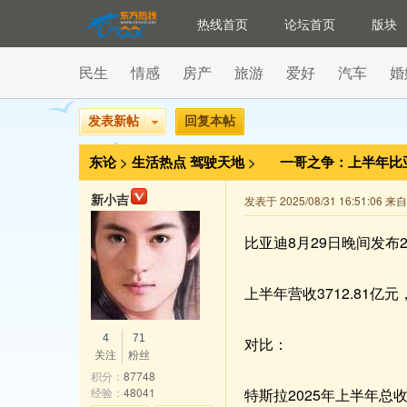
热线首页
论坛首页
版块
民生
情感
房产
旅游
爱好
汽车
婚
发表新帖
回复本帖
东论
>
生活热点
驾驶天地
>
一哥之争：上半年比
新小吉
发表于 2025/08/31 16:51:06 
比亚迪8月29日晚间发布2
上半年营收3712.81亿
4
71
对比：
关注
粉丝
积分：
87748
经验：
48041
特斯拉2025年上半年总收