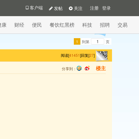
发帖
关注
客户端
注册
登录
健康
财经
便民
餐饮红黑榜
科技
招聘
交易
1
到第
页
阅读[
41451
]
回复[
27
]
分享到：
楼主
qq
sina