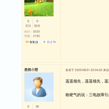
0
0
关注
粉丝
积分：
5535
经验：
2182
发私信
关注TA
悠然小憩
发表于 2025/08/31 20:04:20 
遥遥领先，遥遥领先，遥
敢硬气的说：三电故障引
0
36