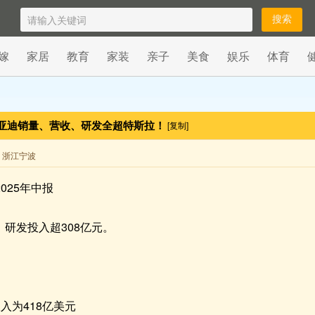
嫁
家居
教育
家装
亲子
美食
娱乐
体育
亚迪销量、营收、研发全超特斯拉！
[复制]
来自 浙江宁波
025年中报
元，研发投入超308亿元。
入为418亿美元