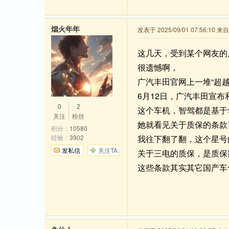
烟火年年
发表于 2025/09/01 07:56:10 
这几天，受到某个网友的
很遗憾啊，
广汽丰田官网上一堆“超越
6月12日，广汽丰田宣
0
2
这个车机，智驾都是基于
关注
粉丝
她就看见关于质保的条款
积分：
10580
经验：
3902
我往下翻了翻，这个星号
发私信
关注TA
关于三电的质保，是质保
这些条款其实其它国产车