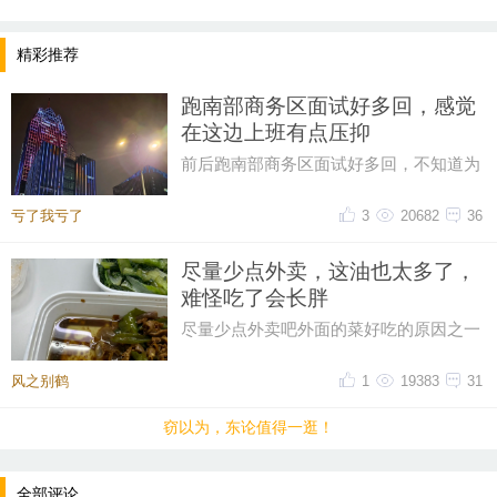
精彩推荐
跑南部商务区面试好多回，感觉
在这边上班有点压抑
前后跑南部商务区面试好多回，不知道为
什么，一直对这片商务区提不起好感。成
片密集写字楼自带压抑感，上下
亏了我亏了
3
20682
36
尽量少点外卖，这油也太多了，
难怪吃了会长胖
尽量少点外卖吧外面的菜好吃的原因之一
油大这油也太多了一点，吃起来都感到害
怕
风之别鹤
1
19383
31
窃以为，东论值得一逛！
全部评论