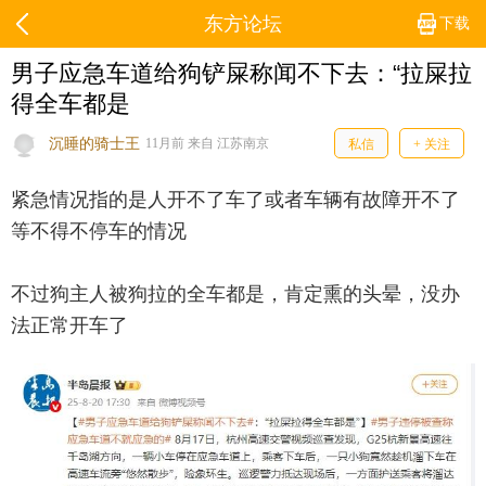
东方论坛
下载
男子应急车道给狗铲屎称闻不下去：“拉屎拉
得全车都是
沉睡的骑士王
11月前 来自 江苏南京
私信
+ 关注
紧急情况指的是人开不了车了或者车辆有故障开不了
等不得不停车的情况
不过狗主人被狗拉的全车都是，肯定熏的头晕，没办
法正常开车了