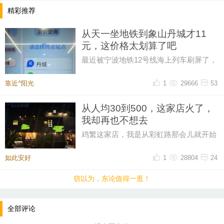
精彩推荐
从天一坐地铁到象山丹城才11
元，这价格太划算了吧
最近被宁波地铁12号线海上列车刷屏了，
然后又在网上刷到了地铁12号线的票价，
从天一广场坐到象山丹城是11晕
靠近^阳光
1
29666
53
从人均30到500，这家店火了，
我却再也不想去
鸡繁这家店，我是从彩虹路那会儿就开始
吃的，那时候觉得它特别有个性。网上骂
声再多，我也愿意去，那时候感
如此安好
1
28804
24
窃以为，东论值得一逛！
全部评论