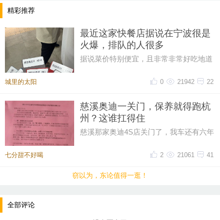
精彩推荐
最近这家快餐店据说在宁波很是
火爆，排队的人很多
据说菜价特别便宜，且非常非常好吃地道
排队的人，很多很多。。。。大热天
城里的太阳
0
21942
22
慈溪奥迪一关门，保养就得跑杭
州？这谁扛得住
慈溪那家奥迪4S店关门了，我车还有六年
保养套餐没用完呢！打电话过去问，售后
说保养正常做，但得去杭州。我
七分甜不好喝
2
21061
41
窃以为，东论值得一逛！
全部评论