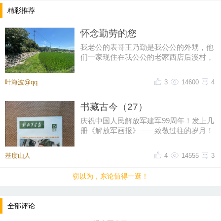
精彩推荐
怀念勤劳的您
我老公的表哥王乃勤是我公公的外甥，他
们一家现住在我公公的老家西店后溪村，
一辈子务农，有竹山还承包了农
叶海波@qq
3
14600
4
书藏古今（27）
庆祝中国人民解放军建军99周年！发上几
册《解放军画报》——致敬过往的岁月！
致敬所有退役与现役的军人！“
基度山人
4
14555
3
窃以为，东论值得一逛！
全部评论