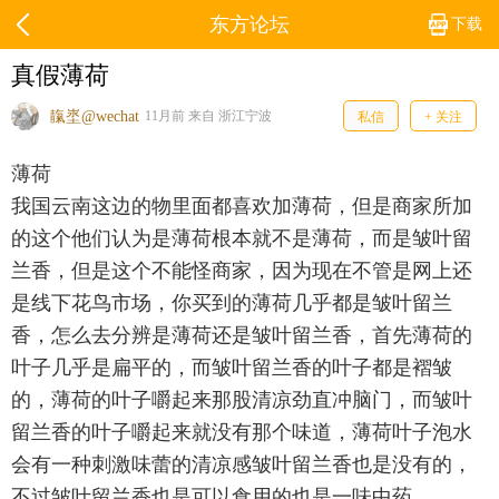
东方论坛
下载
真假薄荷
靝埊@wechat
11月前 来自 浙江宁波
私信
+ 关注
薄荷
我国云南这边的物里面都喜欢加薄荷，但是商家所加
的这个他们认为是薄荷根本就不是薄荷，而是皱叶留
兰香，但是这个不能怪商家，因为现在不管是网上还
是线下花鸟市场，你买到的薄荷几乎都是皱叶留兰
香，怎么去分辨是薄荷还是皱叶留兰香，首先薄荷的
叶子几乎是扁平的，而皱叶留兰香的叶子都是褶皱
的，薄荷的叶子嚼起来那股清凉劲直冲脑门，而皱叶
留兰香的叶子嚼起来就没有那个味道，薄荷叶子泡水
会有一种刺激味蕾的清凉感皱叶留兰香也是没有的，
不过皱叶留兰香也是可以食用的也是一味中药。