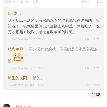
12月前 来自 浙江宁波
举报
回复
(5)
0
山#鹰
：
我今晚二只活的，海水晶泡着的冲着氧气送过来的，忘
记洗了，氧气袋里倒出来直接上蒸锅里，蒸着吃了，吃
完才想起来没洗，感觉有股咸咸的味道。
12月前 来自 浙江宁波
举报
回复
0
绝命毒师
： 买的没有卖的精，你买的是海水晶养死的
蟹.
12月前 来自 浙江宁波
举报
回复
0
城里的太阳
： 是的。
12月前 来自 浙江杭州
举报
回复
0
2回复