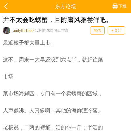
东方论坛
下载
并不太会吃螃蟹，且附庸风雅尝鲜吧。
andyliu1860
12月前 来自 浙江宁波
私信
+ 关注
最近梭子蟹大量上市。
这不，周末一大早还没到六点半，就赶往菜
市场。
菜市场海鲜区，专门有一个卖螃蟹的区域，
人声鼎沸。人真多啊！其他的海鲜遭冷落。
老板说，二两的螃蟹，活的45一斤；半活的