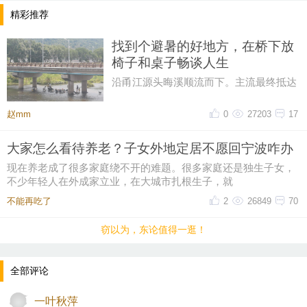
精彩推荐
找到个避暑的好地方，在桥下放
椅子和桌子畅谈人生
沿甬江源头晦溪顺流而下。主流最终抵达
的是‌亭下湖水库。亭下湖‌，是全国首批国
家水利风景区。由于“晦溪
赵mm
0
27203
17
大家怎么看待养老？子女外地定居不愿回宁波咋办
现在养老成了很多家庭绕不开的难题。很多家庭还是独生子女，
不少年轻人在外成家立业，在大城市扎根生子，就
不能再吃了
2
26849
70
窃以为，东论值得一逛！
全部评论
一叶秋萍