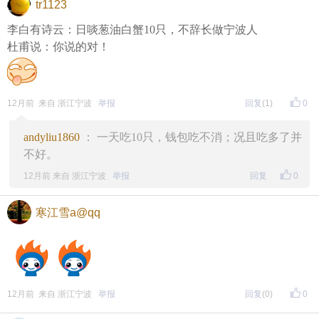
tr1123
李白有诗云：日啖葱油白蟹10只，不辞长做宁波人
杜甫说：你说的对！
12月前 来自 浙江宁波
举报
回复
(1)
0
andyliu1860
： 一天吃10只，钱包吃不消；况且吃多了并
不好。
12月前 来自 浙江宁波
举报
回复
0
寒江雪a@qq
12月前 来自 浙江宁波
举报
回复
(0)
0