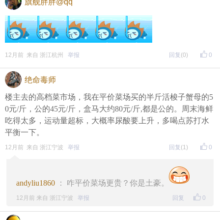
旗舰胖胖@qq
12月前 来自 浙江杭州
举报
回复
(0)
0
绝命毒师
楼主去的高档菜市场，我在平价菜场买的半斤活梭子蟹母的5
0元/斤，公的45元/斤，盒马大约80元/斤,都是公的。周末海鲜
吃得太多，运动量超标，大概率尿酸要上升，多喝点苏打水
平衡一下。
12月前 来自 浙江宁波
举报
回复
(1)
0
andyliu1860
： 咋平价菜场更贵？你是土豪。
12月前 来自 浙江宁波
举报
回复
0