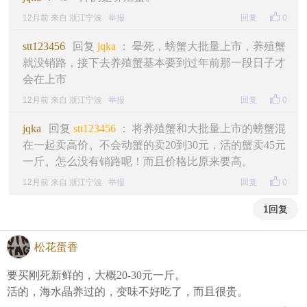
12月前 来自 浙江宁波
举报
回复
0
stt123456
回复
jqka
： 晕死，螃蟹大批量上市，养殖蟹
就没销路，接下去养殖蟹基本要到过年前那一段日子才
会在上市
12月前 来自 浙江宁波
举报
回复
0
jqka
回复
stt123456
： 将养殖蟹和大批量上市的螃蟹混
在一起卖高价。不会动蟹的卖20到30元，活的蟹卖45元
一斤。怎么没有销路呢！而且价格比原来要高。
12月前 来自 浙江宁波
举报
回复
0
1回复
松花蛋香
要买刚死新鲜的，大概20-30元一斤。
活的，海水晶养过的，变味不好吃了，而且很贵。