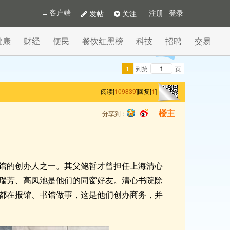
发帖
关注
客户端
注册
登录
健康
财经
便民
餐饮红黑榜
科技
招聘
交易
1
到第
页
阅读[
109839
]
回复[
1
]
分享到：
楼主
qq
sina
务印书馆的创办人之一。其父鲍哲才曾担任上海清心
瑞芳、高凤池是他们的同窗好友。清心书院除
都在报馆、书馆做事，这是他们创办商务，并