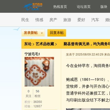
热线首页
论坛首页
版块
民生
情感
房产
旅游
爱好
汽车
婚
发表新帖
回复本帖
东论
>
艺术品收藏
>
鄞县曾有俩兄弟，均为商务
宁波毛毛1
发表于 2025/08/09 22:40:29 
今在金钟早市，淘得商务
鲍咸恩（1861—191
堂牧师，并参与开办清心
0
56
普通学科外还兼授工艺，
关注
粉丝
与印刷出版业结下不解之
积分：
36350
经验：
12657