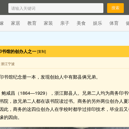
嫁
家居
教育
家装
亲子
美食
娱乐
体育
印书馆的创办人之一
[复制]
来自 浙江宁波
印书馆纪念册一本，发现创始人中有鄞县俩兄弟。
0）、鲍咸昌（1864—1929），浙江鄞县人。兄弟二人均为商
书院，故兄弟二人都在该书院读过书。商务的另外两位创办人夏
因此，商务的这四位创办人在学校时都学过排印技术，毕业后又
缘的因由。