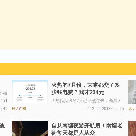
火热的7月份，大家都交了多
少钱电费？我才234元
格都
58
火热挞挞滚的7月已经熬过去，高温天
元
41
秋之白桦
气只能靠空调救命，本以为这个月电费
2
20332
55
风之
可能超300，昨天一看帐单才234元。
波
自从南塘夜游开航后！南塘老
街每天都是人从众