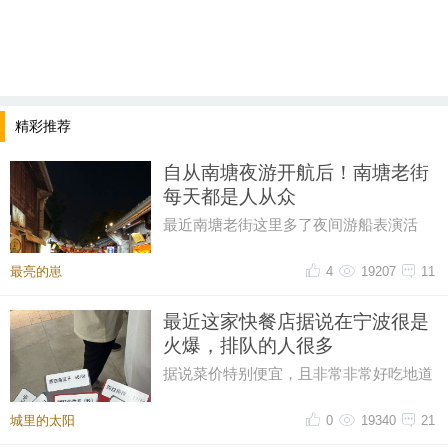
精彩推荐
自从南塘夜游开航后！南塘老街
每天都是人从众
最近南塘老街这里多了夜间游船表演活
动，每天都有很多人来这边看表演，直接
带动了南塘老街整体的人流量，最
最亮的崽
4
19207
11
最近这家快餐店据说在宁波很是
火爆，排队的人很多
据说菜价特别便宜，且非常非常好吃地道
排队的人，很多很多。。。。大热天
城里的太阳
0
19340
21