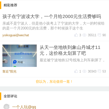
精彩推荐
孩子在宁波读大学，一个月给2000元生活费够吗
亲戚不是宁波人，但是他小孩考上了宁波的大学，大一的时候给
的是一个月2000元的生活费，那个时候孩子这个生
yoikoguai@wechat
3
35511
90
从天一坐地铁到象山丹城才11
元，这价格太划算了吧
最近被宁波地铁12号线海上列车刷屏了，
然后又在网上刷到了地铁12号线的票价，
从天一广场坐到象山丹城是11晕
靠近^阳光
1
30343
53
窃以为，东论值得一逛！
全部评论
一个人玩@qq