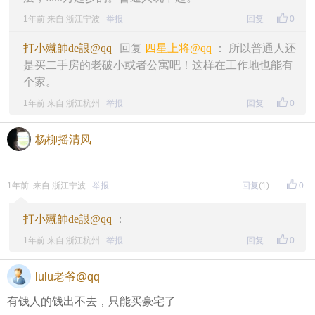
1年前 来自 浙江宁波
举报
回复
0
打小殧帥de詪@qq
回复
四星上将@qq
： 所以普通人还
是买二手房的老破小或者公寓吧！这样在工作地也能有
个家。
1年前 来自 浙江杭州
举报
回复
0
杨柳摇清风
1年前 来自 浙江宁波
举报
回复
(1)
0
打小殧帥de詪@qq
：
1年前 来自 浙江杭州
举报
回复
0
lulu老爷@qq
有钱人的钱出不去，只能买豪宅了