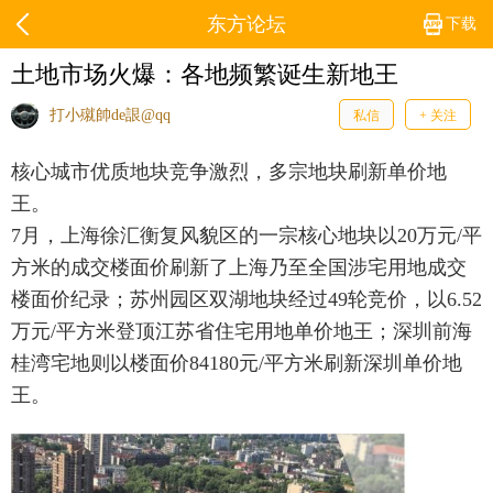
东方论坛
下载
土地市场火爆：各地频繁诞生新地王
打小殧帥de詪@qq
私信
+ 关注
核心城市优质地块竞争激烈，多宗地块刷新单价地
王。
7月，上海徐汇衡复风貌区的一宗核心地块以20万元/平
方米的成交楼面价刷新了上海乃至全国涉宅用地成交
楼面价纪录；苏州园区双湖地块经过49轮竞价，以6.52
万元/平方米登顶江苏省住宅用地单价地王；深圳前海
桂湾宅地则以楼面价84180元/平方米刷新深圳单价地
王。