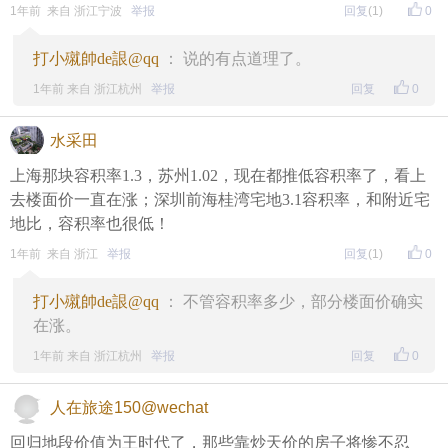
1年前 来自 浙江宁波
举报
回复
(1)
0
打小殧帥de詪@qq
： 说的有点道理了。
1年前 来自 浙江杭州
举报
回复
0
水采田
上海那块容积率1.3，苏州1.02，现在都推低容积率了，看上
去楼面价一直在涨；深圳前海桂湾宅地3.1容积率，和附近宅
地比，容积率也很低！
1年前 来自 浙江
举报
回复
(1)
0
打小殧帥de詪@qq
： 不管容积率多少，部分楼面价确实
在涨。
1年前 来自 浙江杭州
举报
回复
0
人在旅途150@wechat
回归地段价值为王时代了，那些靠炒天价的房子将惨不忍