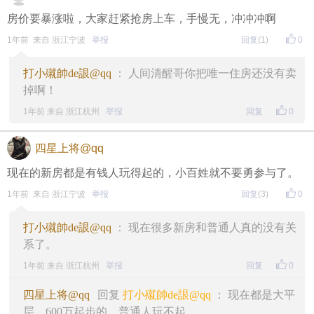
房价要暴涨啦，大家赶紧抢房上车，手慢无，冲冲冲啊
1年前 来自 浙江宁波
举报
回复
(1)
0
打小殧帥de詪@qq
： 人间清醒哥你把唯一住房还没有卖
掉啊！
1年前 来自 浙江杭州
举报
回复
0
四星上将@qq
现在的新房都是有钱人玩得起的，小百姓就不要勇参与了。
1年前 来自 浙江宁波
举报
回复
(3)
0
打小殧帥de詪@qq
： 现在很多新房和普通人真的没有关
系了。
1年前 来自 浙江杭州
举报
回复
0
四星上将@qq
回复
打小殧帥de詪@qq
： 现在都是大平
层，600万起步的。普通人玩不起。