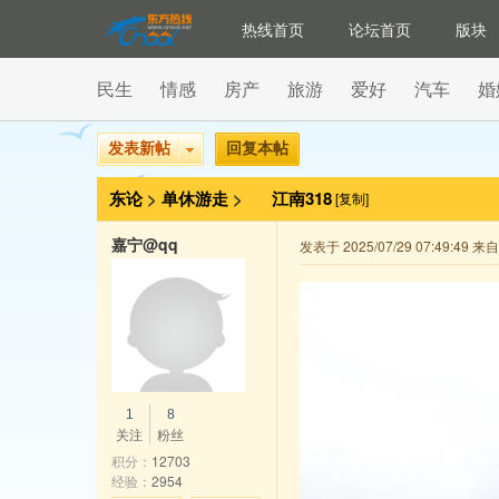
热线首页
论坛首页
版块
民生
情感
房产
旅游
爱好
汽车
婚
发表新帖
回复本帖
东论
>
单休游走
>
江南318
[复制]
嘉宁@qq
发表于 2025/07/29 07:49:49 
1
8
关注
粉丝
积分：
12703
经验：
2954