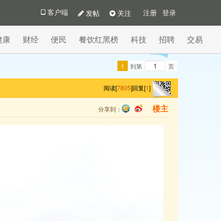
发帖
关注
客户端
注册
登录
健康
财经
便民
餐饮红黑榜
科技
招聘
交易
1
到第
页
阅读[
7805
]
回复[
1
]
分享到：
楼主
qq
sina