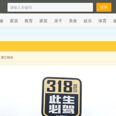
嫁
家居
教育
家装
亲子
美食
娱乐
体育
来自 浙江绍兴