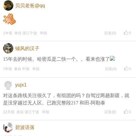
贝贝老爸@qq
1年前 来自 浙江宁波
举报
回复
(0)
0
铺风的汉子
15年去的时候。哈密瓜是二快一个。。看来也涨了
1年前 来自 中国
举报
回复
(0)
0
yujx1
对这条路线关注很久了，有组团的吗？自驾过两趟新疆，就
是没穿越过无人区。已跑完整段217 和田-阿勒泰
12月前 来自 浙江宁波
举报
回复
(0)
0
碧波语落