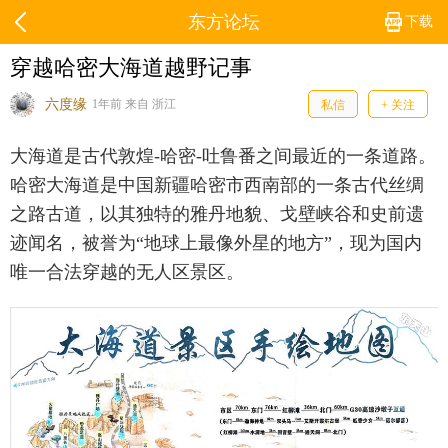
东方论坛
下载
穿越哈密大海道越野记事
六度缘
1年前 来自 浙江
私信
+ 关注
大海道是古代敦煌-哈密-吐鲁番之间最近的一条道路。
哈密大海道是中国新疆哈密市西南部的一条古代丝绸
之路古道，以其独特的雅丹地貌、戈壁峡谷和史前遗
迹闻名，被誉为“地球上最像外星的地方”，现为国内
唯一合法穿越的无人区景区。