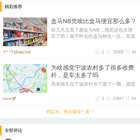
精彩推荐
盒马NB凭啥比盒马便宜那么多？
前几天去逛了趟盒马NB，感觉这也太便
宜了吧！跟平时去的盒马鲜生一比，简直
像两家店。同一个牌子，差价怎么
Y^.^Y@wechat
1
25065
44
为啥感觉宁波农村多了很多收费
杆，是车太多了吗
周末骑车在宁波农村乡下逛了一圈，感觉
比起之前，宁波农村的收费杆越来越多
了，感觉几乎每个村头都有收费杆
mcm梦
1
23947
54
窃以为，东论值得一逛！
全部评论