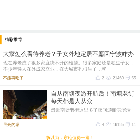
精彩推荐
大家怎么看待养老？子女外地定居不愿回宁波咋办
现在养老成了很多家庭绕不开的难题。很多家庭还是独生子女，
不少年轻人在外成家立业，在大城市扎根生子，就
不能再吃了
2
21460
65
自从南塘夜游开航后！南塘老街
每天都是人从众
最近南塘老街这里多了夜间游船表演活
动，每天都有很多人来这边看表演，直接
带动了南塘老街整体的人流量，最
最亮的崽
4
19185
11
窃以为，东论值得一逛！