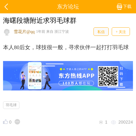
东方论坛
下载
海曙段塘附近求羽毛球群
雪花片@qq
1年前 来自 浙江宁波
私信
+ 关注
本人80后女，球技很一般，寻求伙伴一起打打羽毛球
羽毛球
0
1
200224