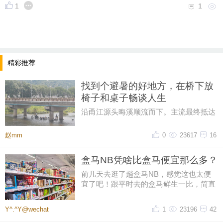
1
1
精彩推荐
找到个避暑的好地方，在桥下放
椅子和桌子畅谈人生
沿甬江源头晦溪顺流而下。主流最终抵达
的是‌亭下湖水库。亭下湖‌，是全国首批国
家水利风景区。由于“晦溪
赵mm
0
23617
16
盒马NB凭啥比盒马便宜那么多？
前几天去逛了趟盒马NB，感觉这也太便
宜了吧！跟平时去的盒马鲜生一比，简直
像两家店。同一个牌子，差价怎么
Y^.^Y@wechat
1
23196
42