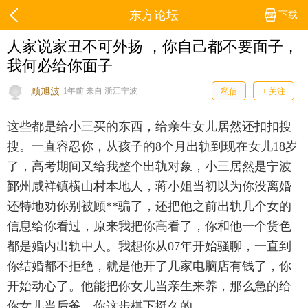
东方论坛
下载
人家说家丑不可外扬 ，你自己都不要面子，
我何必给你面子
顾旭波
1年前 来自 浙江宁波
私信
+ 关注
这些都是给小三买的东西，给亲生女儿居然还扣扣搜
搜。一直容忍你，从孩子的8个月出轨到现在女儿18岁
了，高考期间又给我整个出轨对象，小三居然是宁波
鄞州咸祥镇横山村本地人，蒋小姐当初以为你没离婚
还特地劝你别被顾**骗了，还把他之前出轨几个女的
信息给你看过，原来我把你高看了，你和他一个货色
都是婚内出轨中人。我想你从07年开始骚聊，一直到
你结婚都不拒绝，就是他开了几家电脑店有钱了，你
开始动心了。他能把你女儿当亲生来养，那么急的给
你女儿当后爸。你这步棋下挺久的。