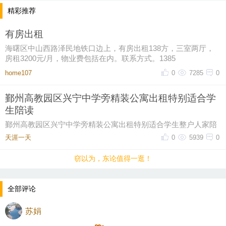
精彩推荐
有房出租
海曙区中山西路泽民地铁口边上，有房出租138方，三室两厅，
房租3200元/月，物业费包括在内。联系方式。1385
home107
0
7285
0
鄞州高教园区兴宁中学旁精装公寓出租特别适合学
生陪读
鄞州高教园区兴宁中学旁精装公寓出租特别适合学生整户人家陪
读，联系电话13857487615
天涯一天
0
5939
0
窃以为，东论值得一逛！
全部评论
苏娟