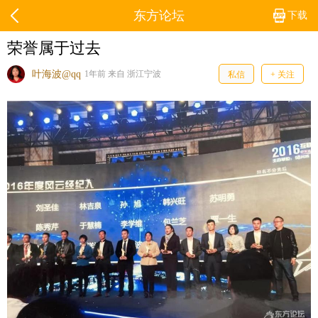
东方论坛
下载
荣誉属于过去
叶海波@qq
1年前 来自 浙江宁波
私信
+ 关注