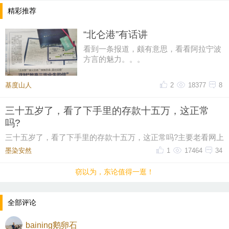
精彩推荐
“北仑港”有话讲
看到一条报道，颇有意思，看看阿拉宁波
方言的魅力。。。
基度山人
2
18377
8
三十五岁了，看了下手里的存款十五万，这正常
吗?
三十五岁了，看了下手里的存款十五万，这正常吗?主要老看网上
有人说这个年纪起码五十万起步，我身边有些朋
墨染安然ゝ
1
17464
34
窃以为，东论值得一逛！
全部评论
baining鹅卵石