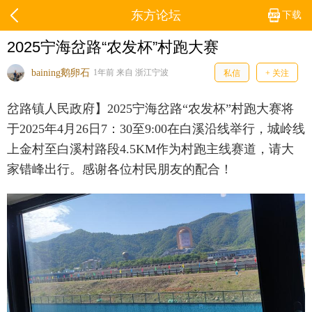
东方论坛
下载
2025宁海岔路“农发杯”村跑大赛
baining鹅卵石
1年前 来自 浙江宁波
私信
+ 关注
岔路镇人民政府】2025宁海岔路“农发杯”村跑大赛将
于2025年4月26日7：30至9:00在白溪沿线举行，城岭线
上金村至白溪村路段4.5KM作为村跑主线赛道，请大
家错峰出行。感谢各位村民朋友的配合！