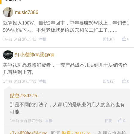
music7386
就算投入100W。最长2年回本，每年要赚50W以上，年销售1
50W能混下去。不然老板就是给房东和员工打工了……
1年前 来自 浙江宁波
举报
回复
(0)
0
打小殧帥de詪@qq
美容祛斑靠忽悠消费者，一套产品成本几块到几十块销售价
几百块到上万。
1年前 来自 浙江宁波
举报
回复
(2)
0
贴息2780227o
：
那是不同的打法了，人家玩的是职业闭店人的套路也有
可能
1年前 来自 浙江宁波
举报
回复
0
打小殧帥de詪@qq
回复
贴息2780227o
： 有朋友也有护