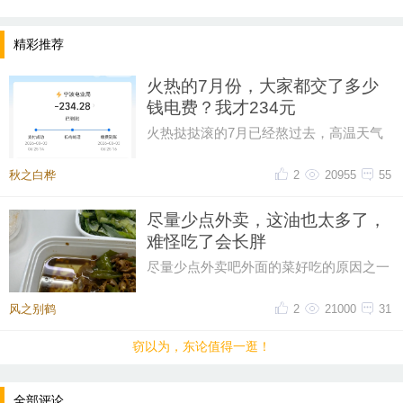
精彩推荐
火热的7月份，大家都交了多少
钱电费？我才234元
火热挞挞滚的7月已经熬过去，高温天气
只能靠空调救命，本以为这个月电费可能
超300，昨天一看帐单才234元。
秋之白桦
2
20955
55
尽量少点外卖，这油也太多了，
难怪吃了会长胖
尽量少点外卖吧外面的菜好吃的原因之一
油大这油也太多了一点，吃起来都感到害
怕
风之别鹤
2
21000
31
窃以为，东论值得一逛！
全部评论