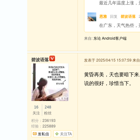
最近几年温度上涨，
恩雅
回复
碧波语落
在广东，天气热些，
来自:
东论 Android客户端
碧波语落
发表于 2025/04/15 15:07:59 
黄昏再美，天也要暗下来
说的很好，珍惜当下。
16
248
关注
粉丝
积分：
236193
经验：
225889
发私信
关注TA