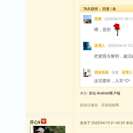
TA共获得：
回复:
3
条
恩雅
2025/04/15 16
嗯，是的
蓝雪人
2025/04/16 
把黄昏当黎明，越活
碧波语落
回复
蓝雪人
这话爱听，入耳^O^
来自:
东论 Android客户端
碧波任遨游，语落能鄙事。
开心9
发表于 2025/04/15 21:40:20 