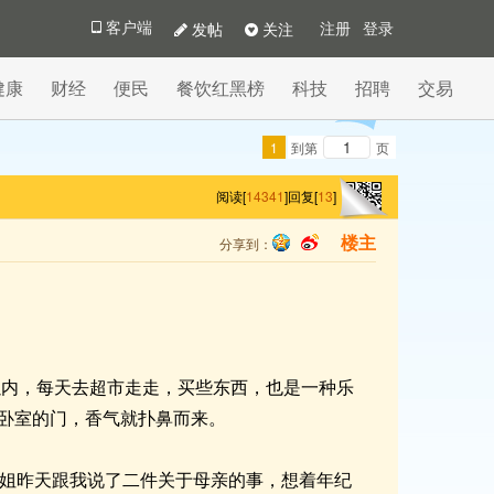
发帖
关注
客户端
注册
登录
健康
财经
便民
餐饮红黑榜
科技
招聘
交易
1
到第
页
阅读[
14341
]
回复[
13
]
分享到：
楼主
qq
sina
以内，每天去超市走走，买些东西，也是一种乐
卧室的门，香气就扑鼻而来。
姐姐昨天跟我说了二件关于母亲的事，想着年纪