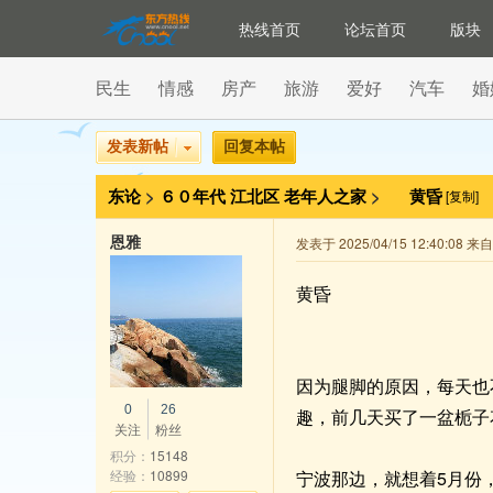
热线首页
论坛首页
版块
民生
情感
房产
旅游
爱好
汽车
婚
发表新帖
回复本帖
东论
>
６０年代
江北区
老年人之家
>
黄昏
[复制]
恩雅
发表于 2025/04/15 12:40:08 
黄昏
因为腿脚的原因，每天也
0
26
趣，前几天买了一盆栀子
关注
粉丝
积分：
15148
经验：
10899
宁波那边，就想着5月份