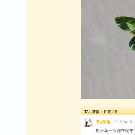
TA共获得：
回复:
2
条
碧波语落
2025/04/15
栀子花一般都在端午