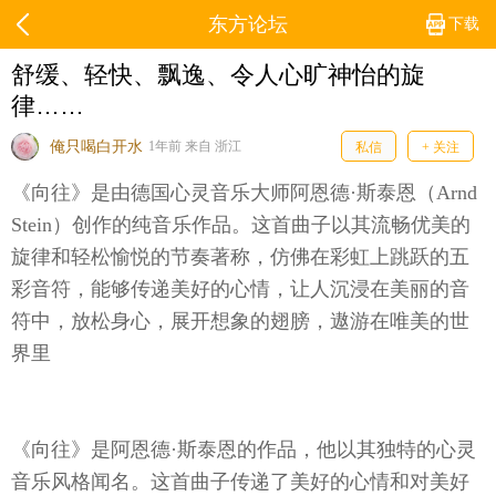
东方论坛
下载
舒缓、轻快、飘逸、令人心旷神怡的旋
律……
俺只喝白开水
1年前 来自 浙江
私信
+ 关注
《向往》‌是由德国心灵音乐大师阿恩德·斯泰恩（Arnd
Stein）创作的纯音乐作品。这首曲子以其流畅优美的
旋律和轻松愉悦的节奏著称，仿佛在彩虹上跳跃的五
彩音符，能够传递美好的心情，让人沉浸在美丽的音
符中，放松身心，展开想象的翅膀，遨游在唯美的世
界里‌‌
《向往》是阿恩德·斯泰恩的作品，他以其独特的心灵
音乐风格闻名。这首曲子传递了美好的心情和对美好