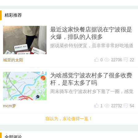
精彩推荐
《向往》的旋律清新流畅，轻松愉悦，仿佛在晨曦的
微风中乘着美好的心情飞翔。这首曲子适合在各种放
最近这家快餐店据说在宁波很是
松和冥想的场合播放，能够帮助人们缓解压力，放松
火爆，排队的人很多
身心‌‌……
据说菜价特别便宜，且非常非常好吃地道
排队的人，很多很多。。。。大热天
城里的太阳
0
22706
22
为啥感觉宁波农村多了很多收费
杆，是车太多了吗
周末骑车在宁波农村乡下逛了一圈，感觉
比起之前，宁波农村的收费杆越来越多
了，感觉几乎每个村头都有收费杆
mcm梦
1
22732
54
窃以为，东论值得一逛！
全部评论