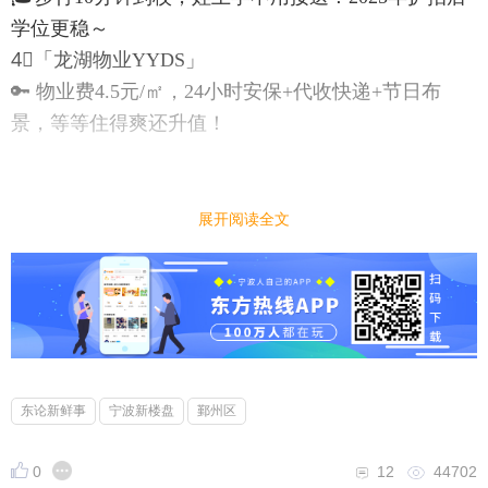
学位更稳～
4⃣「龙湖物业YYDS」
🔑 物业费4.5元/㎡，24小时安保+代收快递+节日布
景，等等住得爽还升值！
💰房东Buff叠满
👉满二免增值税！
展开阅读全文
👉0中介费！直接和我砍价，砍成功就是净赚～
👉黄金楼层！9楼无遮挡，全天候阳光暴击☀
📍适合谁抢房？
✅新婚夫妻：3房秒改儿童房，商场遛娃超方便
✅鸡娃家长：双名校+地铁直达，娃卷学业你躺平
东论新鲜事
宁波新楼盘
鄞州区
0
12
44702