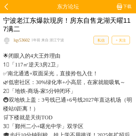
东方论坛
下载
宁波老江东爆款现房！房东自售龙湖天曜11
7满二
lqy53602
1年前 来自 浙江宁波
私信
+ 关注
🌟闭眼入的4大王炸理由
1⃣「117㎡逆天3房2卫」
✅南北通透+双面采光，直接拎包入住！
🌿低密社区：30%绿化率+小高层，在家就能吸氧～
2⃣「地铁-商场-家5分钟闭环」
🚇双地铁上盖：3号线已通+6号线2027年直达机场（明
楼站0距离！）
🛒下楼就是天街TOD
3⃣「鄞州二小+曙光中学」双学区
🎓步行10分钟到校，娃上学不用接送！2025年扩招后