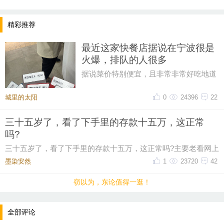
精彩推荐
最近这家快餐店据说在宁波很是
火爆，排队的人很多
据说菜价特别便宜，且非常非常好吃地道
排队的人，很多很多。。。。大热天
城里的太阳
0
24396
22
三十五岁了，看了下手里的存款十五万，这正常
吗?
三十五岁了，看了下手里的存款十五万，这正常吗?主要老看网上
有人说这个年纪起码五十万起步，我身边有些朋
墨染安然ゝ
1
23720
42
窃以为，东论值得一逛！
全部评论