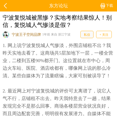
东方论坛
下载
宁波复悦城被黑惨？实地考察结果惊人！别
信，复悦城人气惨淡是假？
宁波王子空间品牌
1年前 来自 浙江宁波
私信
+ 关注
1. 网上说宁波复悦城人气惨淡，外围店铺租不出？我
昨天实地去看了。这商场共5层加地下一层，一楼全营
业，二楼到五楼90%都开门。这位置就在市中心，周
边火车站、医院、酒店啥都有，哪像网上说的那么冷
清。某些自媒体为了流量瞎编，大家可别被误导了！
2. 最近网上对宁波复悦城的评价可太离谱了，说它人
气不行，店铺租不出去。昨天我特意去了一趟，结果
发现完全不是那么回事。商场各楼层营业状况良好，
而且周边配套完善，明明很有发展潜力。自媒体不能