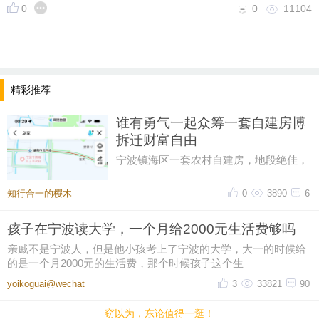
0
0
11104
精彩推荐
谁有勇气一起众筹一套自建房博
拆迁财富自由
宁波镇海区一套农村自建房，地段绝佳，
顶级学校，银泰，区镇府。植物园。拆迁
指日可待。现众筹180万。没拆
知行合一的樱木
0
3890
6
孩子在宁波读大学，一个月给2000元生活费够吗
亲戚不是宁波人，但是他小孩考上了宁波的大学，大一的时候给
的是一个月2000元的生活费，那个时候孩子这个生
yoikoguai@wechat
3
33821
90
窃以为，东论值得一逛！