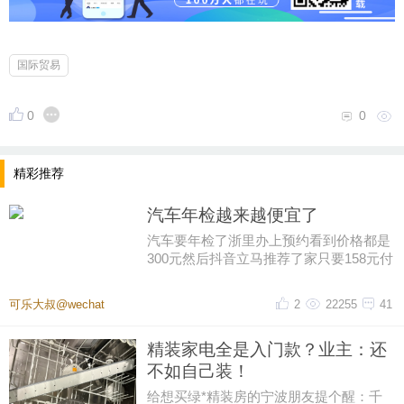
国际贸易
0
0
精彩推荐
汽车年检越来越便宜了
汽车要年检了浙里办上预约看到价格都是
300元然后抖音立马推荐了家只要158元付
好钱再扣掉优惠券只花了155元
可乐大叔@wechat
2
22255
41
精装家电全是入门款？业主：还
不如自己装！
给想买绿*精装房的宁波朋友提个醒：千