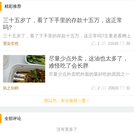
精彩推荐
三十五岁了，看了下手里的存款十五万，这正常
吗?
三十五岁了，看了下手里的存款十五万，这正常吗?主要老看网上
有人说这个年纪起码五十万起步，我身边有些朋
墨染安然ゝ
1
21616
39
尽量少点外卖，这油也太多了，
难怪吃了会长胖
尽量少点外卖吧外面的菜好吃的原因之一
油大这油也太多了一点，吃起来都感到害
怕
风之别鹤
2
20820
31
窃以为，东论值得一逛！
全部评论
没有更多了