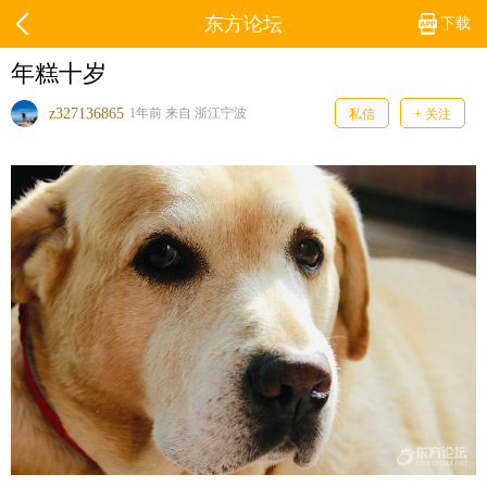
东方论坛
下载
年糕十岁
z327136865
1年前 来自 浙江宁波
私信
+ 关注