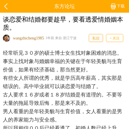
东方论坛
下载
谈恋爱和结婚都要趁早，要看透爱情婚姻本
质。
wangzhicheng1985
1年前 来自 浙江宁波
私信
+ 关注
经常听见３０岁的硕士博士女生找对象困难的消息。
事实上找对象与婚姻幸福的关键在于年轻美貌与生育
价值，如果有经济基础，那当然更好。
有些女人所谓的优秀，就是学历高年薪高，其实那是
错误的。高中毕业就可以谈恋爱与结婚了。
古人要求１６岁或者１８岁结婚是有道理的。不要等
大量的拖延导致后悔，那是来不及的。
男人看重的是年轻美貌与生育价值，女人看重的是男
人的养家能力与安全感。
所以我相信００后已经看透了，初婚人数已经上升。