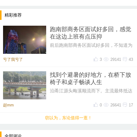
精彩推荐
跑南部商务区面试好多回，感觉
在这边上班有点压抑
前后跑南部商务区面试好多回，不知道为
什么，一直对这片商务区提不起好感。成
片密集写字楼自带压抑感，上下
亏了我亏了
3
29141
43
找到个避暑的好地方，在桥下放
椅子和桌子畅谈人生
沿甬江源头晦溪顺流而下。主流最终抵达
的是‌亭下湖水库。亭下湖‌，是全国首批国
家水利风景区。由于“晦溪
赵mm
0
26641
17
窃以为，东论值得一逛！
全部评论