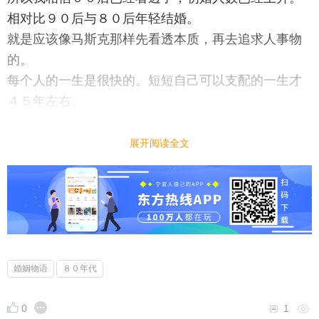
相对比９０后与８０后年轻结婚。
就是应该像马斯克那样先看透本质，再去追求人事物
的。
每个人的一生是很快的。短短自己可以支配的一生才
４５年左右。
而且有些短命的人甚至只有２０年。所以趁年轻，去
实现梦想吧！
展开阅读全文
你看琼瑶阿姨就看得透，自己选择了高龄有尊严的死
亡。
各位，慢慢品细细品吧！
婚姻物语
８０年代
0
1