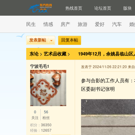
热线首页
论坛首页
版块
民生
情感
房产
旅游
爱好
汽车
婚
发表新帖
回复本帖
东论
>
艺术品收藏
>
1949年12月，余姚县临山
宁波毛毛1
发表于 2024/11/26 22:21:20 
参与合影的工作人员有：
区委副书记张明
0
56
关注
粉丝
积分：
36350
经验：
12657