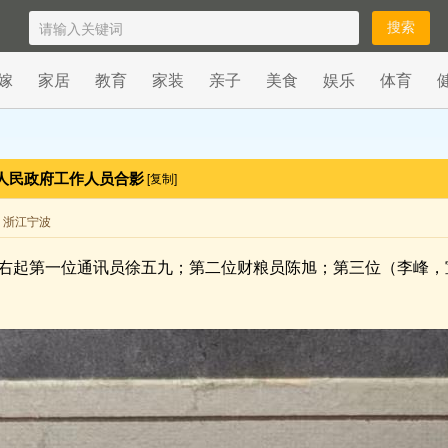
嫁
家居
教育
家装
亲子
美食
娱乐
体育
区人民政府工作人员合影
[复制]
来自 浙江宁波
右起第一位通讯员徐五九；第二位财粮员陈旭；第三位（李峰，