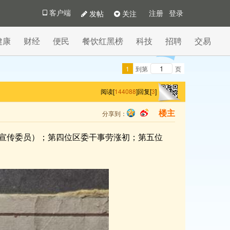
发帖
关注
客户端
注册
登录
健康
财经
便民
餐饮红黑榜
科技
招聘
交易
1
到第
页
阅读[
144088
]
回复[
3
]
分享到：
楼主
qq
sina
宣传委员）；第四位区委干事劳涨初；第五位