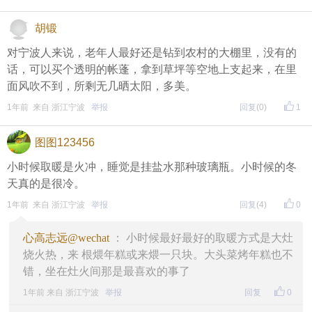
胡锻
对宁波人来说，老年人最好还是钻到农村的大棚里，没有的
话，可以买个透明的帐蓬，拿到草坪等空地上支起来，在里
面风吹不到，所剩无几晒太阳，多美。
1年前 来自 浙江宁波
举报
回复
(0)
1
图图123456
小时候取暖是火冲，睡觉是挂盐水那种玻璃瓶。小时候的冬
天真的是很冷。
1年前 来自 浙江宁波
举报
回复
(4)
0
心高志远@wechat
： 小时候最好最好的取暖方式是大灶
烧火热，来 根煨年糕或来煨一只块。大头菜烤年糕也不
错，坐在灶火间那是最喜欢的事了
1年前 来自 浙江宁波
举报
回复
0