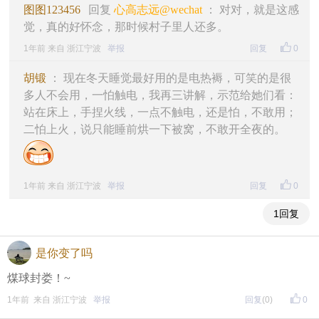
图图123456
回复
心高志远@wechat
： 对对，就是这感
觉，真的好怀念，那时候村子里人还多。
1年前 来自 浙江宁波
举报
回复
0
胡锻
： 现在冬天睡觉最好用的是电热褥，可笑的是很
多人不会用，一怕触电，我再三讲解，示范给她们看：
站在床上，手捏火线，一点不触电，还是怕，不敢用；
二怕上火，说只能睡前烘一下被窝，不敢开全夜的。
1年前 来自 浙江宁波
举报
回复
0
1回复
是你变了吗
煤球封娄！~
1年前 来自 浙江宁波
举报
回复
(0)
0