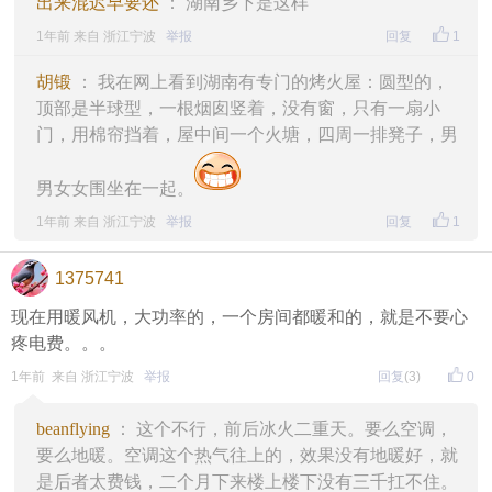
出来混迟早要还
： 湖南乡下是这样
1年前 来自 浙江宁波
举报
回复
1
胡锻
： 我在网上看到湖南有专门的烤火屋：圆型的，
顶部是半球型，一根烟囱竖着，没有窗，只有一扇小
门，用棉帘挡着，屋中间一个火塘，四周一排凳子，男
男女女围坐在一起。
1年前 来自 浙江宁波
举报
回复
1
1375741
现在用暖风机，大功率的，一个房间都暖和的，就是不要心
疼电费。。。
1年前 来自 浙江宁波
举报
回复
(3)
0
beanflying
： 这个不行，前后冰火二重天。要么空调，
要么地暖。空调这个热气往上的，效果没有地暖好，就
是后者太费钱，二个月下来楼上楼下没有三千扛不住。