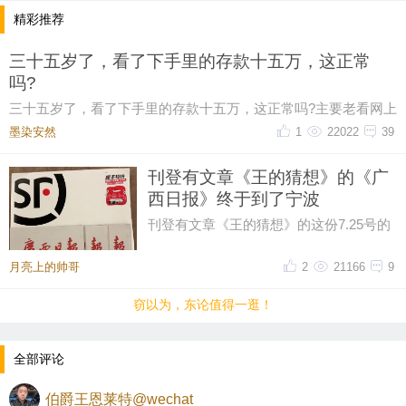
精彩推荐
三十五岁了，看了下手里的存款十五万，这正常
吗?
三十五岁了，看了下手里的存款十五万，这正常吗?主要老看网上
有人说这个年纪起码五十万起步，我身边有些朋
墨染安然ゝ
1
22022
39
刊登有文章《王的猜想》的《广
西日报》终于到了宁波
刊登有文章《王的猜想》的这份7.25号的
《广西日报》终于跨越1790公里从广西的
南宁到了浙江的宁波。2026.7.2
月亮上的帅哥
2
21166
9
窃以为，东论值得一逛！
全部评论
伯爵王恩莱特@wechat