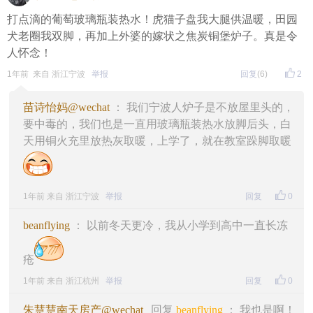
打点滴的葡萄玻璃瓶装热水！虎猫子盘我大腿供温暖，田园
犬老圈我双脚，再加上外婆的嫁状之焦炭铜堡炉子。真是令
人怀念！
1年前 来自 浙江宁波
举报
回复
(6)
2
苗诗怡妈@wechat
： 我们宁波人炉子是不放屋里头的，
要中毒的，我们也是一直用玻璃瓶装热水放脚后头，白
天用铜火充里放热灰取暖，上学了，就在教室跺脚取暖
1年前 来自 浙江宁波
举报
回复
0
beanflying
： 以前冬天更冷，我从小学到高中一直长冻
疮
1年前 来自 浙江杭州
举报
回复
0
朱慧慧南天房产@wechat
回复
beanflying
： 我也是啊！