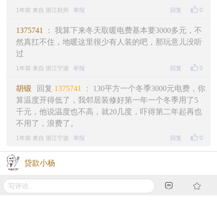
1年前 来自 浙江杭州
举报
回复
0
1375741
： 我算下来冬天取暖电费基本要3000多元，不
然真扛不住，地暖这里很少有人装的吧，那玩意儿没听
过
1年前 来自 浙江宁波
举报
回复
0
胡锻
回复
1375741
： 130平方一个冬季3000元电费，你
算温度开得低了，我邻居装修好第一年一个冬季用了5
千元，他说温度也不高，就20几度，吓得第二年起再也
不用了，浪费了。
1年前 来自 浙江宁波
举报
回复
0
贷款小杨
是的
1年前 来自 浙江宁波
举报
回复
(0)
0