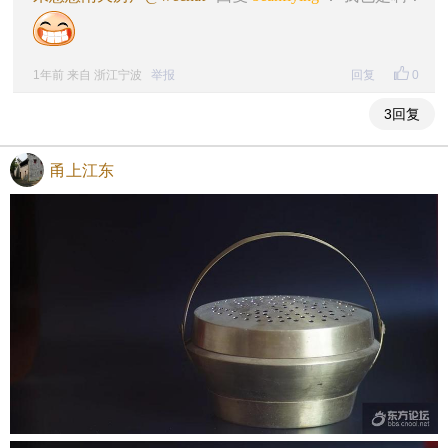
1年前 来自 浙江宁波
举报
回复
0
3回复
甬上江东