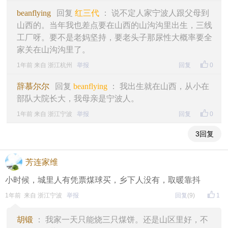
beanflying
回复
红三代
： 说不定人家宁波人跟父母到
山西的。当年我也差点要在山西的山沟沟里出生，三线
工厂呀。要不是老妈坚持，要老头子那尿性大概率要全
家关在山沟沟里了。
1年前 来自 浙江杭州
举报
回复
0
辞慕尔尔
回复
beanflying
： 我出生就在山西，从小在
部队大院长大，我母亲是宁波人。
1年前 来自 浙江宁波
举报
回复
0
3回复
芳连家维
小时候，城里人有凭票煤球买，乡下人没有，取暖靠抖
1年前 来自 浙江宁波
举报
回复
(9)
1
胡锻
： 我家一天只能烧三只煤饼。还是山区里好，不