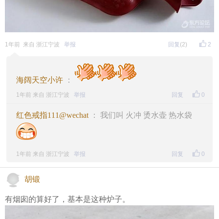
1年前 来自 浙江宁波
举报
回复
(2)
2
海阔天空小许
：
1年前 来自 浙江宁波
举报
回复
0
红色戒指111@wechat
： 我们叫 火冲 烫水壶 热水袋
1年前 来自 浙江宁波
举报
回复
0
胡锻
有烟囱的算好了，基本是这种炉子。