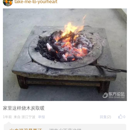
take-me-to-yourheart
家里这样烧木炭取暖
1年前 来自 浙江宁波
举报
回复
(2)
0