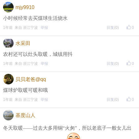
mjy9910
小时候经常去买煤球生活烧水
1年前 来自 浙江宁波
举报
回复
(0)
0
水采田
农村还可以灶头取暖，城镇用抖
1年前 来自 浙江宁波
举报
回复
(0)
0
贝贝老爸@qq
煤球炉取暖可暖和哦
1年前 来自 浙江宁波
举报
回复
(0)
0
基度山人
冬天取暖——过去大多用铜“火匆”，所以老底子一般女儿出