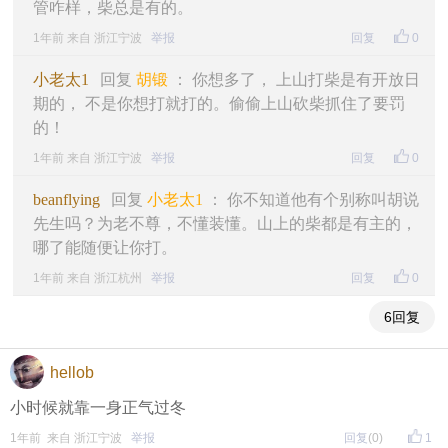
管咋样，柴总是有的。
1年前 来自 浙江宁波
举报
回复
0
小老太1
回复
胡锻
： 你想多了， 上山打柴是有开放日
期的， 不是你想打就打的。偷偷上山砍柴抓住了要罚
的！
1年前 来自 浙江宁波
举报
回复
0
beanflying
回复
小老太1
： 你不知道他有个别称叫胡说
先生吗？为老不尊，不懂装懂。山上的柴都是有主的，
哪了能随便让你打。
1年前 来自 浙江杭州
举报
回复
0
6回复
hellob
小时候就靠一身正气过冬
1年前 来自 浙江宁波
举报
回复
(0)
1