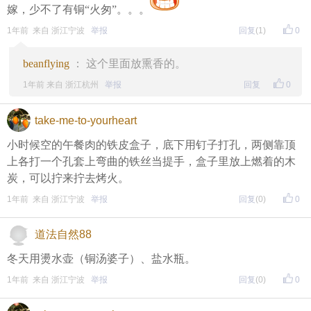
嫁，少不了有铜“火匆”。。。
1年前 来自 浙江宁波
举报
回复
(1)
0
beanflying
： 这个里面放熏香的。
1年前 来自 浙江杭州
举报
回复
0
take-me-to-yourheart
小时候空的午餐肉的铁皮盒子，底下用钉子打孔，两侧靠顶
上各打一个孔套上弯曲的铁丝当提手，盒子里放上燃着的木
炭，可以拧来拧去烤火。
1年前 来自 浙江宁波
举报
回复
(0)
0
道法自然88
冬天用燙水壶（铜汤婆子）、盐水瓶。
1年前 来自 浙江宁波
举报
回复
(0)
0