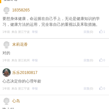
18358265
要想身体健康，命运握在自己手上，无论是健康知识的学
垂直活着，水平留恋着，人生是垂直的，不断向下延
习，健康方法的运用，完全靠自己的重视以及釆取措施。
伸，而途中遇到的各种人事物是在这根轴上平行延伸
1年前 来自 浙江宁波
举报
回复
(0)
1
的，只能留恋，这样交错的线一横一竖，描上过程，
末莉花香
一刀一剪摺成了永恒，构成了“我”的骨架和内脏，不
彷徨不迷茫的垂直活着，不冷酷不淡漠的水平留恋
对的
着，在经历种种后也依旧永远年轻
1年前 来自 浙江杭州
举报
回复
(0)
0
乐乐20180817
心态决定你的心理年龄
1年前 来自 浙江宁波
举报
回复
(0)
0
心岛