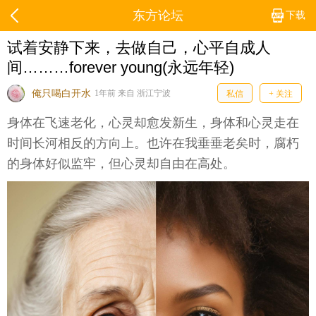
东方论坛
下载
试着安静下来，去做自己，心平自成人
间………forever young(永远年轻)
俺只喝白开水
1年前 来自 浙江宁波
私信
+ 关注
身体在飞速老化，心灵却愈发新生，身体和心灵走在
时间长河相反的方向上。也许在我垂垂老矣时，腐朽
的身体好似监牢，但心灵却自由在高处。