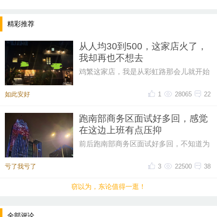
精彩推荐
从人均30到500，这家店火了，
我却再也不想去
鸡繁这家店，我是从彩虹路那会儿就开始
吃的，那时候觉得它特别有个性。网上骂
声再多，我也愿意去，那时候感
如此安好
1
28065
22
跑南部商务区面试好多回，感觉
在这边上班有点压抑
前后跑南部商务区面试好多回，不知道为
什么，一直对这片商务区提不起好感。成
片密集写字楼自带压抑感，上下
亏了我亏了
3
22500
38
窃以为，东论值得一逛！
全部评论