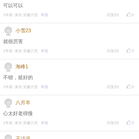
她25岁的时候是谁的妻子，30岁是谁的母亲，我都祝
可以可以
她幸福，我的意思是，她不会老去发福，也不会带有
1年前 来自 安徽六安
举报
回复
(0)
0
柴米油盐的烟火气息，她永远年轻漂亮，穿着小裙
小雪23
子，站在我的记忆里挥手。从此以后无人问津也好，
技不如人也罢，我都会试着安静下来，去做自己，心
就很厉害
平自成人间……
1年前 来自 安徽六安
举报
回复
(0)
0
海峰1
不锴，挺好的
1年前 来自 安徽六安
举报
回复
(0)
0
八月羊
心太好老得慢
1年前 来自 安徽六安
举报
回复
(0)
0
王洁没