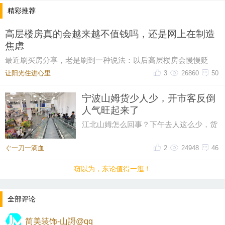
精彩推荐
高层楼房真的会越来越不值钱吗，还是网上在制造
焦虑
最近刷买房分享，老是刷到一种说法：以后高层楼房会慢慢贬
值。看完心里莫名有点不踏实，仔细想想也确实有不
让阳光住进心里
3
26860
50
宁波山姆货少人少，开市客反倒
人气旺起来了
江北山姆怎么回事？下午去人这么少，货
架上的东西也变少了。反倒是开市客，人
越来越多，这真是没想到。都说
ぐ一刀一滴血
2
24948
46
窃以为，东论值得一逛！
全部评论
简美装饰-山謌@qq