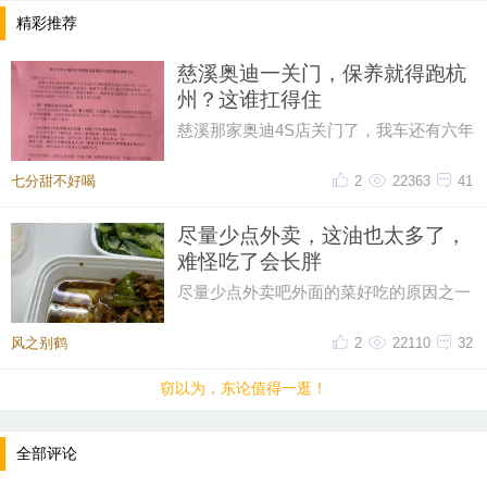
精彩推荐
慈溪奥迪一关门，保养就得跑杭
州？这谁扛得住
慈溪那家奥迪4S店关门了，我车还有六年
保养套餐没用完呢！打电话过去问，售后
说保养正常做，但得去杭州。我
七分甜不好喝
2
22363
41
尽量少点外卖，这油也太多了，
难怪吃了会长胖
尽量少点外卖吧外面的菜好吃的原因之一
油大这油也太多了一点，吃起来都感到害
怕
风之别鹤
2
22110
32
窃以为，东论值得一逛！
全部评论