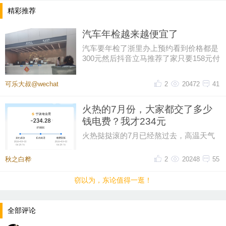
精彩推荐
汽车年检越来越便宜了
汽车要年检了浙里办上预约看到价格都是
300元然后抖音立马推荐了家只要158元付
好钱再扣掉优惠券只花了155元
可乐大叔@wechat
2
20472
41
火热的7月份，大家都交了多少
钱电费？我才234元
火热挞挞滚的7月已经熬过去，高温天气
只能靠空调救命，本以为这个月电费可能
超300，昨天一看帐单才234元。
秋之白桦
2
20248
55
窃以为，东论值得一逛！
全部评论