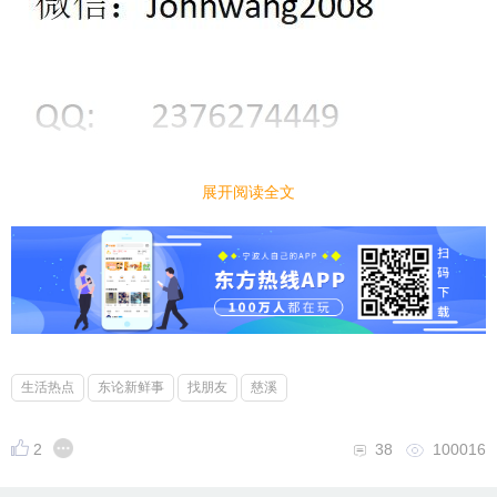
展开阅读全文
生活热点
东论新鲜事
找朋友
慈溪
2
38
100016