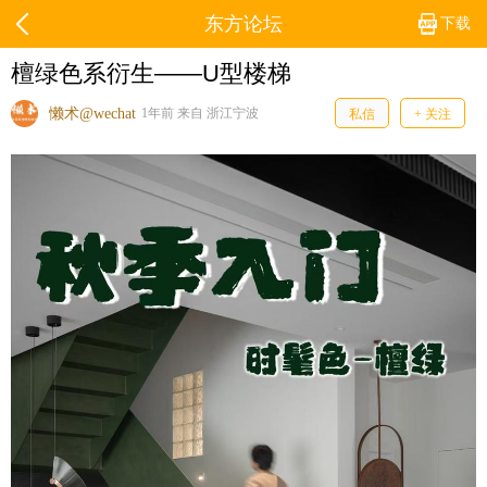
东方论坛
下载
檀绿色系衍生——U型楼梯
懒术@wechat
1年前 来自 浙江宁波
私信
+ 关注