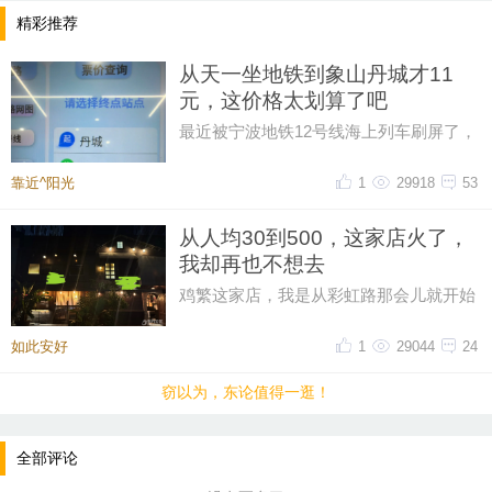
主打一个松弛感满满。
精彩推荐
🌳中性色调的檀绿色系绝对是整个空间的亮点，外加
从天一坐地铁到象山丹城才11
元，这价格太划算了吧
上散发活力的木色，一个词总结就是——淡雅又不失
生趣🌳
最近被宁波地铁12号线海上列车刷屏了，
然后又在网上刷到了地铁12号线的票价，
💿金属的质感又增加了一份冷静和淡然💿
从天一广场坐到象山丹城是11晕
靠近^阳光
1
29918
53
🪹搭配暖色的木质结构，又多了一份生活的亲近🪹
从人均30到500，这家店火了，
#东方三缘色 #绿
我却再也不想去
#装修设计 #设计案例分享 #空间设计 #装修 #别墅
鸡繁这家店，我是从彩虹路那会儿就开始
吃的，那时候觉得它特别有个性。网上骂
设计 #室内设计 #我的日常 #氛围感
声再多，我也愿意去，那时候感
如此安好
1
29044
24
一群来自专注室内空间氛围感的设计师
的案例分享。
窃以为，东论值得一逛！
全部评论
电话微信同号哦：18989377430