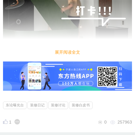
展开阅读全文
如果用一句话概括这里，那“大道至简”是最适合的形
容🤍
东论曝光台
装修日记
装修讨论
装修白皮书
这样的搭配既能减少干扰，达到“人越淡，事越顺”的
效果，又能间接给身处当下场景的人一种心灵暗示🙅‍♀️
1
0
257963
把不拧巴🙅‍♀️不内耗🙅‍♀️不讨好的心态展现得淋漓尽致，