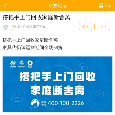
东方论坛
下载
搭把手上门回收家庭断舍离
dbs
1年前 来自 浙江宁波
私信
+ 关注
搭把手上门回收家庭断舍离
家具代扔试运营期间全场68折！