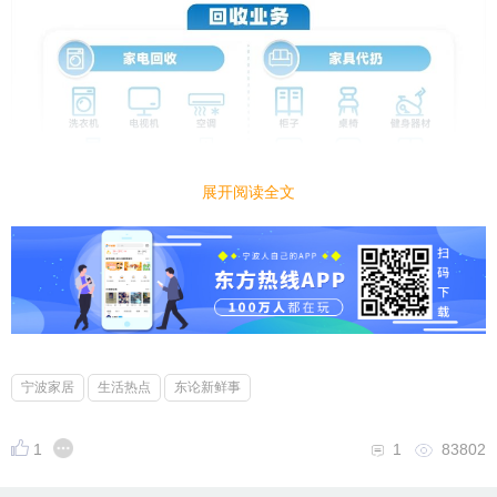
展开阅读全文
宁波家居
生活热点
东论新鲜事
1
1
83802