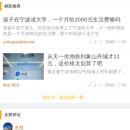
精彩推荐
孩子在宁波读大学，一个月给2000元生活费够吗
亲戚不是宁波人，但是他小孩考上了宁波的大学，大一的时候给
的是一个月2000元的生活费，那个时候孩子这个生
yoikoguai@wechat
2
32960
83
从天一坐地铁到象山丹城才11
元，这价格太划算了吧
最近被宁波地铁12号线海上列车刷屏了，
然后又在网上刷到了地铁12号线的票价，
从天一广场坐到象山丹城是11晕
靠近^阳光
1
29065
53
窃以为，东论值得一逛！
全部评论
水丝