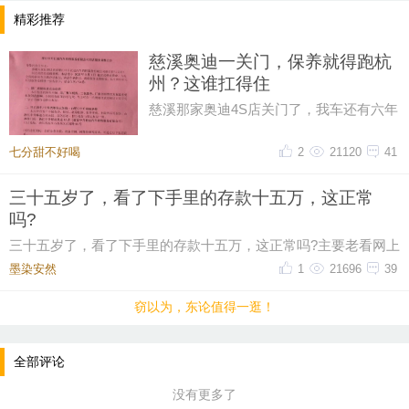
精彩推荐
慈溪奥迪一关门，保养就得跑杭
州？这谁扛得住
慈溪那家奥迪4S店关门了，我车还有六年
保养套餐没用完呢！打电话过去问，售后
说保养正常做，但得去杭州。我
七分甜不好喝
2
21120
41
三十五岁了，看了下手里的存款十五万，这正常
吗?
三十五岁了，看了下手里的存款十五万，这正常吗?主要老看网上
有人说这个年纪起码五十万起步，我身边有些朋
墨染安然ゝ
1
21696
39
窃以为，东论值得一逛！
全部评论
没有更多了