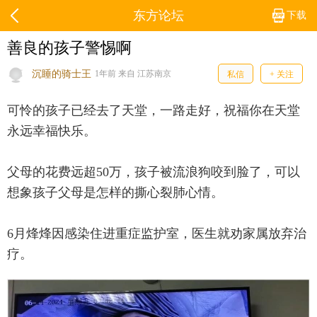
东方论坛
下载
善良的孩子警惕啊
沉睡的骑士王
1年前 来自 江苏南京
私信
+ 关注
可怜的孩子已经去了天堂，一路走好，祝福你在天堂
永远幸福快乐。
父母的花费远超50万，孩子被流浪狗咬到脸了，可以
想象孩子父母是怎样的撕心裂肺心情。
6月烽烽因感染住进重症监护室，医生就劝家属放弃治
疗。