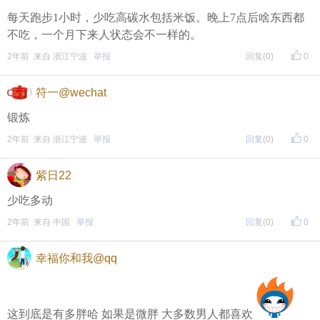
每天跑步1小时，少吃高碳水包括米饭。晚上7点后啥东西都
不吃，一个月下来人状态会不一样的。
2年前 来自 浙江宁波
举报
回复
(0)
0
符一@wechat
锻炼
2年前 来自 浙江宁波
举报
回复
(0)
0
紫日22
少吃多动
2年前 来自 中国
举报
回复
(0)
0
幸福你和我@qq
这到底是有多胖哈 如果是微胖 大多数男人都喜欢