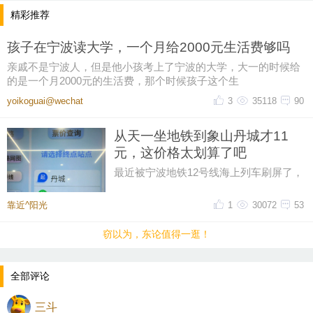
精彩推荐
孩子在宁波读大学，一个月给2000元生活费够吗
亲戚不是宁波人，但是他小孩考上了宁波的大学，大一的时候给
的是一个月2000元的生活费，那个时候孩子这个生
yoikoguai@wechat
3
35118
90
从天一坐地铁到象山丹城才11
元，这价格太划算了吧
最近被宁波地铁12号线海上列车刷屏了，
然后又在网上刷到了地铁12号线的票价，
从天一广场坐到象山丹城是11晕
靠近^阳光
1
30072
53
窃以为，东论值得一逛！
全部评论
三斗