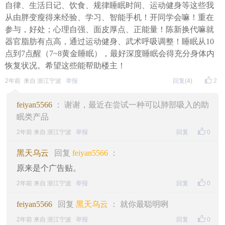
自律、生活日记、饮食、规律睡眠时间、运动健身等这些我
从由胖变瘦得来经验、学习、智能手机！开同学会嘛！重在
参与，好处；心理自强、面皮厚点、正能量！陈新换代嘛就
器官脂肪有点高，通过运动健身、武术呼吸调整！睡眠从10
点到7点醒（7~8黄金睡眠），最好深度睡眠会得充分身体内
恢复状况。希望这些能帮助楼主！
2年前 来自 浙江宁波
举报
回复
(4)
2
feiyan5566
： 谢谢，最近在尝试一种可以肺部吸入的助
眠类产品
2年前 来自 浙江宁波
举报
回复
0
黑天乌云
回复
feiyan5566
：
原来是个广告贴。
2年前 来自 浙江宁波
举报
回复
0
feiyan5566
回复
黑天乌云
： 就你最聪明咧
2年前 来自 浙江宁波
举报
回复
0