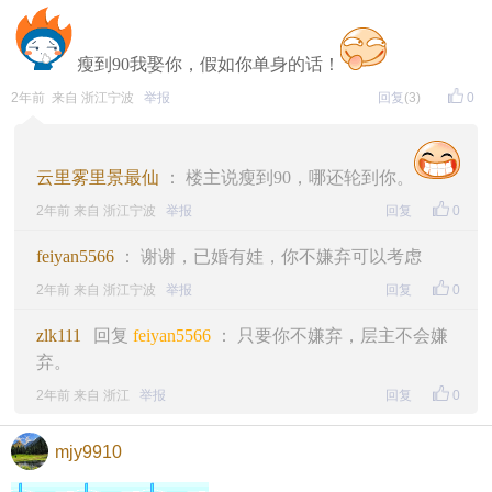
瘦到90我娶你，假如你单身的话！
2年前 来自 浙江宁波
举报
回复
(3)
0
云里雾里景最仙
： 楼主说瘦到90，哪还轮到你。
2年前 来自 浙江宁波
举报
回复
0
feiyan5566
： 谢谢，已婚有娃，你不嫌弃可以考虑
2年前 来自 浙江宁波
举报
回复
0
zlk111
回复
feiyan5566
： 只要你不嫌弃，层主不会嫌
弃。
2年前 来自 浙江
举报
回复
0
mjy9910