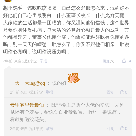
想个鸡毛，该吃吃该喝喝，自己怎么舒服怎么来，混的好不
好他们自己心里最明白，什么董事长校长，什么光鲜亮丽，
大家谁的生活都是一团糟的，你又没问他们借钱，这个世界
只要你身体没毛病，每天活的还算舒心就是最大的成功，其
他都是浮云，董事长他懂个屁，他蛋糕哪种好吃有你懂的多
吗，别一天天的瞎愁，胖怎么了，你又不跟他们相亲，胖说
明你心宽啊，说明你没压力啊，
2年前 来自 浙江宁波
举报
回复
(6)
14
一天一天ing@qq
： 说的好
2年前 来自 浙江宁波
举报
回复
0
云里雾里景最仙
： 除非楼主是两个大佬的初恋，去见
见还有个花头，帮你创创业致致富。听她一番说辞，一
看就知道没花头。
2年前 来自 浙江宁波
举报
回复
0