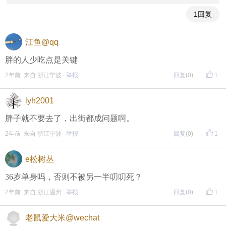
1回复
江鱼@qq
胖的人少吃点是关键
2年前 来自 浙江宁波
举报
回复
(0)
1
lyh2001
胖子就不要去了，出街都成问题啊。
2年前 来自 浙江宁波
举报
回复
(0)
1
e松树丛
36岁单身吗，否则不被另一半叨叨死？
2年前 来自 浙江温州
举报
回复
(0)
1
老鼠爱大米@wechat