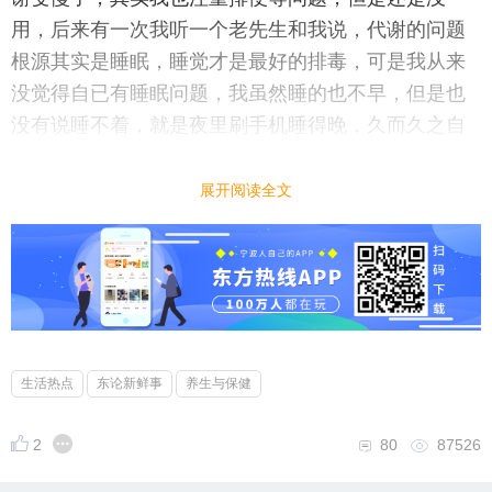
用，后来有一次我听一个老先生和我说，代谢的问题
根源其实是睡眠，睡觉才是最好的排毒，可是我从来
没觉得自已有睡眠问题，我虽然睡的也不早，但是也
没有说睡不着，就是夜里刷手机睡得晚，久而久之自
己的生物钟就晚了，当然我也不确定这样的我算不算
睡眠问题。
展开阅读全文
再说会同学会的事，后来犹豫再三，还是没去，但是
有幸的事，去的同学拍回来很多视频和照片，我惊讶
的发觉，大家都发福了
早知道我也去了，
各位东论网友帮我想想，之后的同学会要不要去参
生活热点
东论新鲜事
养生与保健
加？还有有什么好的提升代谢和睡眠的方法
2
80
87526