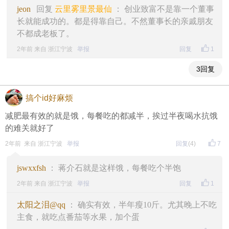
jeon
回复
云里雾里景最仙
： 创业致富不是靠一个董事
长就能成功的。都是得靠自己。不然董事长的亲戚朋友
不都成老板了。
2年前 来自 浙江宁波
举报
回复
1
3回复
搞个id好麻烦
减肥最有效的就是饿，每餐吃的都减半，挨过半夜喝水抗饿
的难关就好了
2年前 来自 浙江宁波
举报
回复
(4)
7
jswxxfsh
： 蒋介石就是这样饿，每餐吃个半饱
2年前 来自 浙江宁波
举报
回复
1
太阳之泪@qq
： 确实有效，半年瘦10斤。尤其晚上不吃
主食，就吃点番茄等水果，加个蛋