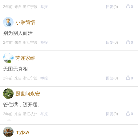
2年前 来自 浙江宁波
举报
回复
(0)
0
小乘简悟
别为别人而活
2年前 来自 浙江宁波
举报
回复
(0)
0
芳连家维
无图无真相
2年前 来自 浙江宁波
举报
回复
(0)
0
愿世间永安
管住嘴，迈开腿。
2年前 来自 浙江杭州
举报
回复
(0)
0
myjxw