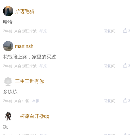
斯迈毛猫
东方热线APP新版本功能具体可参见【
新版东方热线APP
哈哈
】指南，点击链接打开，
2年前 来自 浙江宁波
举报
回复
(0)
3
全新上线！这些新功能你了解吗？
即可查看
https://bbs.cnool.net/10733168.html
martinshi
花钱陪上路，家里的买过
• 友情提醒
2年前 来自 浙江宁波
举报
回复
(0)
3
恶意灌水/答非所问，视为无效
三生三世有你
未在规定时间内回复，视为无效
多练练
2年前 来自 中国
举报
回复
(0)
3
再次提醒
一杯凉白开@qq
（重要的事情说三遍）
练
评论主题内容即可领取红包！