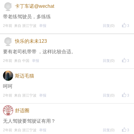
每晚20:00准时开始！
（
红包领完截止
）
关注我，锁定
卡丁车诺@wechat
红包帖分享此帖至朋友圈或好友，有机会获得更多红
带老练驾驶员，多练练
包。
2年前 来自 浙江宁波
举报
回复
(0)
3
快乐的未未123
• 参与方式
要有老司机带带 ，这样比较合适。
一、评论主题内容即可领取红包！
2年前 来自 中国
举报
回复
(0)
3
二、分享主题帖，阅读数达到5个即可领取红包！
斯迈毛猫
（必须在手机客户端参与哦！请注意下方参与方式
↓↓
呵呵
↓
）
2年前 来自 浙江宁波
举报
回复
(0)
3
方式一：iOS已经上线，请大家在苹果手机APP Store页
舒适圈
面搜索下载
无人驾驶要驾驶证有用？
方式二 ：安卓系统已经上线，请大家在安卓应用市场
2年前 来自 浙江宁波
举报
回复
(0)
3
页面搜索下载