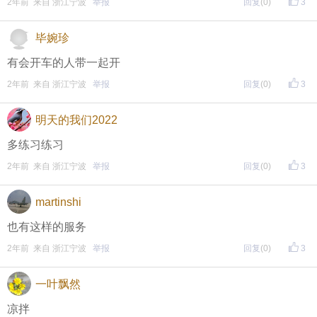
2年前 来自 浙江宁波
举报
回复
(0)
3
评论主题内容即可领取红包！
评论主题内容即可领取红包！
毕婉珍
期待每晚8点，与您不见不散！
有会开车的人带一起开
2年前 来自 浙江宁波
举报
回复
(0)
3
↓↓↓↓↓↓
另外，欢迎加入东方热线粉丝群！
明天的我们2022
只能扫描加入（不能识别二维码加入哦），
多练习练习
更多福利等着你哦~
2年前 来自 浙江宁波
举报
回复
(0)
3
martinshi
也有这样的服务
2年前 来自 浙江宁波
举报
回复
(0)
3
一叶飘然
凉拌