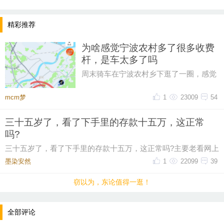
精彩推荐
为啥感觉宁波农村多了很多收费
杆，是车太多了吗
周末骑车在宁波农村乡下逛了一圈，感觉
比起之前，宁波农村的收费杆越来越多
了，感觉几乎每个村头都有收费杆
mcm梦
1
23009
54
三十五岁了，看了下手里的存款十五万，这正常
提示：回复之后就能看到红包，点击下方“开”即可领
吗?
取红包~
三十五岁了，看了下手里的存款十五万，这正常吗?主要老看网上
有人说这个年纪起码五十万起步，我身边有些朋
墨染安然ゝ
1
22099
39
晚8点红包规则看这里
窃以为，东论值得一逛！
↓↓↓
全部评论
• 福利时间