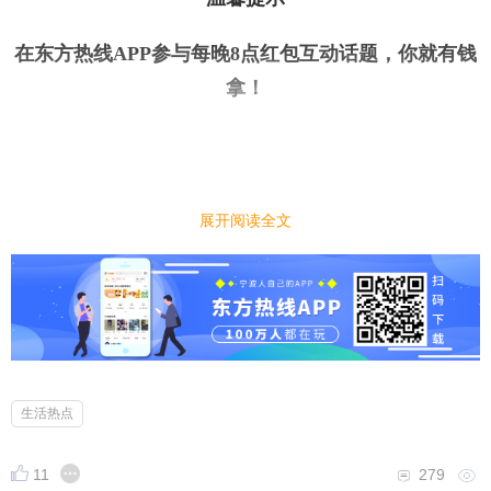
在东方热线APP参与每晚8点红包互动话题，你就有钱
拿
！
今日话题
｜
｜
展开阅读全文
考了驾照，开始不敢开车上路怎么办？
小编先来：
新手司机刚拿驾照不敢开车上路，总是怕这怕那，大
家当时考驾照后都是靠什么方法让自己快速适应开车
的？
生活热点
11
279