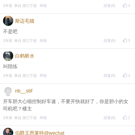
2年前 来自 浙江宁波
举报
回复
(0)
3
斯迈毛猫
不是吧
2年前 来自 浙江宁波
举报
回复
(0)
3
白鹤桥水
叫陪练
2年前 来自 浙江宁波
举报
回复
(0)
3
nb__sbf
开车胆大心细控制好车速，不要开快就好了，你是胆小的女
司机吧？楼主
2年前 来自 浙江宁波
举报
回复
(0)
2
伯爵王恩莱特@wechat