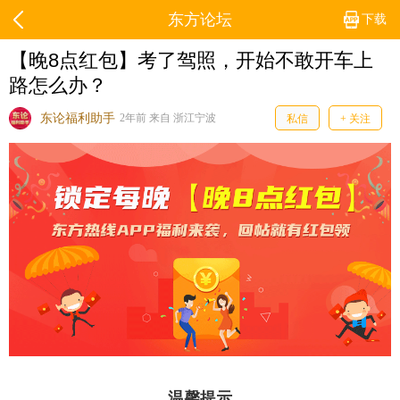
东方论坛
下载
【晚8点红包】考了驾照，开始不敢开车上
路怎么办？
东论福利助手
2年前 来自 浙江宁波
私信
+ 关注
温馨提示