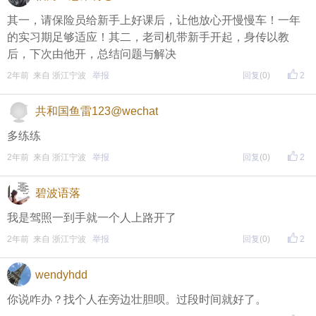
其一，请保险员给新手上好课后，让他放心开慢慢车！一年
的实习期足够适应！其二，老司机带新手开起，身传以教
后，下次由他开，总结问题与解决
2年前 来自 浙江宁波
举报
回复
(0)
2
共和国鱼雷123@wechat
多练练
2年前 来自 浙江宁波
举报
回复
(0)
2
碧波语落
我是驾照一到手就一个人上路开了
2年前 来自 浙江宁波
举报
回复
(0)
2
wendyhdd
你说咋办？找个人在旁边壮胆呗。过段时间就好了。